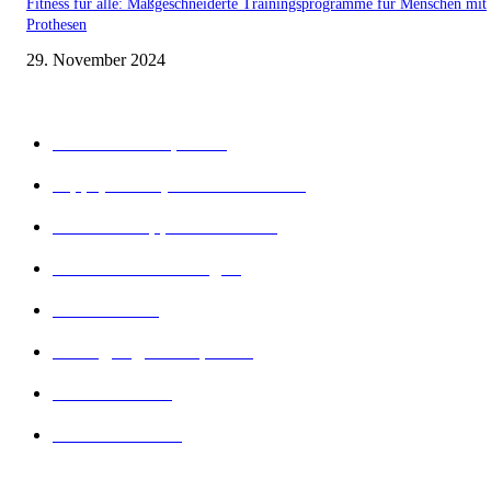
Fitness für alle: Maßgeschneiderte Trainingsprogramme für Menschen mit
Prothesen
29. November 2024
Beliebte Kategorien
Gesunder Körper
243
Tipps, Tricks, Dies und Das
89
Abnehm Tipps & Tricks
66
Gesunde Ernährung
22
Diät Arten
21
Bewegung und Sport
16
Diät Wissen
14
Lesenswertes
14