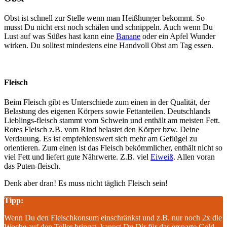
Obst ist schnell zur Stelle wenn man Heißhunger bekommt. So
musst Du nicht erst noch schälen und schnippeln. Auch wenn Du
Lust auf was Süßes hast kann eine
Banane
oder ein Apfel Wunder
wirken. Du solltest mindestens eine Handvoll Obst am Tag essen.
Fleisch
Beim Fleisch gibt es Unterschiede zum einen in der Qualität, der
Belastung des eigenen Körpers sowie Fettanteilen. Deutschlands
Lieblings-fleisch stammt vom Schwein und enthält am meisten Fett.
Rotes Fleisch z.B. vom Rind belastet den Körper bzw. Deine
Verdauung. Es ist empfehlenswert sich mehr am Geflügel zu
orientieren. Zum einen ist das Fleisch bekömmlicher, enthält nicht so
viel Fett und liefert gute Nährwerte. Z.B. viel
Eiweiß
. Allen voran
das Puten-fleisch.
Denk aber dran! Es muss nicht täglich Fleisch sein!
Tipp:
Wenn Du den Fleischkonsum einschränkst und z.B. nur noch 2x die
Woche auf den Teller bringst, kannst Du Dir für das ersparte Geld