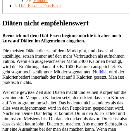
Vollkorn
Diät Essen – Das Fazit
Diäten nicht empfehlenswert
Bevor ich mit dem Diät Essen beginne möchte ich aber noch
kurz auf Diäten im Allgemeinen eingehen.
Die meisten Diäten die es auf dem Markt gibt, und dass sind
unzählige, setzen immer auf den mehr Verbrauchen als aufnehmen
Faktor. Wenn ein ausgewachsener Mann 2400 Kalorien benötigt,
wird der Ernährungsplan auf z.B. 1600 Kalorien ausgerichtet. Es
geht sogar noch schlimmer. Mit der sogenannten
Nulldiät
wird der
Kalorienbedarf innerhalb der Diät auf 0 Kalorien gesetzt. Man isst
praktisch nichts.
Wer eine gewisse Zeit also Diäten macht und seinen Körper auf die
verminderte Menge an Kalorien setzt, der riskiert dass sein Körper
auf Notprogramm umschaltet. Das bedeutet nichts anderes als das
alles was aufgenommen wird in den Fettpolstern gespeichert wird.
Nachdem Deine Diät fertig ist kommst Du in den Jo-Jo-Effekt und
nimmst zu. Meistens bist Du danach dicker als davor. Du siehst also
dass es sich kaum lohnt Diäten zu machen. Aus meiner Sicht gibt es
nur eine Ausnahme bei der man das machen kann. Wenn man