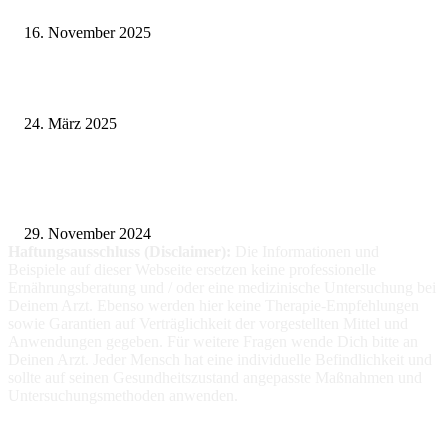
Vasektomie in Stuttgart: Vorteile und Risiken
16. November 2025
Pflegeheim in Polen – Eine hervorragende Wahl für deutsche Senioren
24. März 2025
Fitness für alle: Maßgeschneiderte Trainingsprogramme für Menschen mit
Prothesen
29. November 2024
Haftungsausschluss (Disclaimer):
Die Informationen
und
Beispiele auf dieser Webseite ersetzen keine professionelle
Ernährungsberatung und / oder eine medizinische Untersuchung bei
Deinem Arzt. Ebenso werden hier keine Therapie-Empfehlungen
sowie Garantien auf Verträglichkeit der vorgestellten Mittel und
Anwendungen gegeben. Für weitere Fragen wende Dich bitte an
Deinen Arzt. Jeder Mensch hat eine individuelle Befindlichkeit und
sollte auf seinen Gesundheitszustand angepasste Maßnahmen und
Untersuchungsmethoden anwenden.