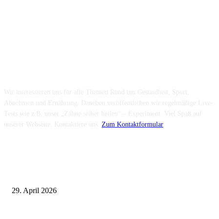
Folge uns...
Über uns...
Wir interessieren uns für alle Themen Rund um Gesundheit, Sport,
Abnehmen und Ernährung. Daneben veröffentlichen wir regelmäßige Live-
Tests wie z.B. unser „Zähne selber heilen“ – Experiment. Viel Spaß auf
unserer Webseite. Kontaktiere uns:
Zum Kontaktformular
Neuste Beiträge
Wie fördern Sportprothesen den aktiven Lebensstil?
29. April 2026