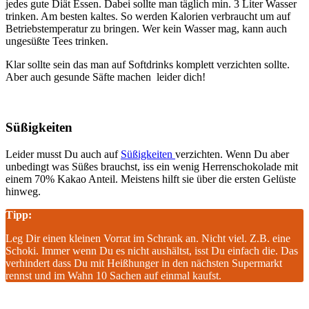
jedes gute Diät Essen. Dabei sollte man täglich min. 3 Liter Wasser
trinken. Am besten kaltes. So werden Kalorien verbraucht um auf
Betriebstemperatur zu bringen. Wer kein Wasser mag, kann auch
ungesüßte Tees trinken.
Klar sollte sein das man auf Softdrinks komplett verzichten sollte.
Aber auch gesunde Säfte machen leider dich!
Süßigkeiten
Leider musst Du auch auf
Süßigkeiten
verzichten. Wenn Du aber
unbedingt was Süßes brauchst, iss ein wenig Herrenschokolade mit
einem 70% Kakao Anteil. Meistens hilft sie über die ersten Gelüste
hinweg.
Tipp:
Leg Dir einen kleinen Vorrat im Schrank an. Nicht viel. Z.B. eine
Schoki. Immer wenn Du es nicht aushältst, isst Du einfach die. Das
verhindert dass Du mit Heißhunger in den nächsten Supermarkt
rennst und im Wahn 10 Sachen auf einmal kaufst.