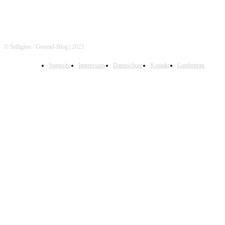
© Selligion / Gesund-Blog | 2023
Startseite
Impressum
Datenschutz
Kontakt
Gastbeitrag