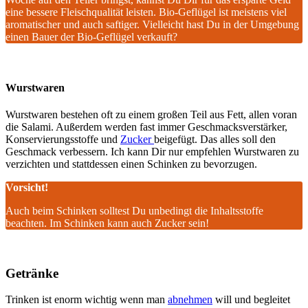
eine bessere Fleischqualität leisten. Bio-Geflügel ist meistens viel
aromatischer und auch saftiger. Vielleicht hast Du in der Umgebung
einen Bauer der Bio-Geflügel verkauft?
Wurstwaren
Wurstwaren bestehen oft zu einem großen Teil aus Fett, allen voran
die Salami. Außerdem werden fast immer Geschmacksverstärker,
Konservierungsstoffe und
Zucker
beigefügt. Das alles soll den
Geschmack verbessern. Ich kann Dir nur empfehlen Wurstwaren zu
verzichten und stattdessen einen Schinken zu bevorzugen.
Vorsicht!
Auch beim Schinken solltest Du unbedingt die Inhaltsstoffe
beachten. Im Schinken kann auch Zucker sein!
Getränke
Trinken ist enorm wichtig wenn man
abnehmen
will und begleitet