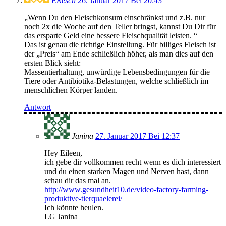
EResch
26. Januar 2017 Bei 20:43
„Wenn Du den Fleischkonsum einschränkst und z.B. nur
noch 2x die Woche auf den Teller bringst, kannst Du Dir für
das ersparte Geld eine bessere Fleischqualität leisten. “
Das ist genau die richtige Einstellung. Für billiges Fleisch ist
der „Preis“ am Ende schließlich höher, als man dies auf den
ersten Blick sieht:
Massentierhaltung, unwürdige Lebensbedingungen für die
Tiere oder Antibiotika-Belastungen, welche schließlich im
menschlichen Körper landen.
Antwort
Janina
27. Januar 2017 Bei 12:37
Hey Eileen,
ich gebe dir vollkommen recht wenn es dich interessiert
und du einen starken Magen und Nerven hast, dann
schau dir das mal an.
http://www.gesundheit10.de/video-factory-farming-
produktive-tierquaelerei/
Ich könnte heulen.
LG Janina