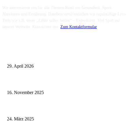
Wir interessieren uns für alle Themen Rund um Gesundheit, Sport,
Abnehmen und Ernährung. Daneben veröffentlichen wir regelmäßige Live-
Tests wie z.B. unser „Zähne selber heilen“ – Experiment. Viel Spaß auf
unserer Webseite. Kontaktiere uns:
Zum Kontaktformular
Neuste Beiträge
Wie fördern Sportprothesen den aktiven Lebensstil?
29. April 2026
Vasektomie in Stuttgart: Vorteile und Risiken
16. November 2025
Pflegeheim in Polen – Eine hervorragende Wahl für deutsche Senioren
24. März 2025