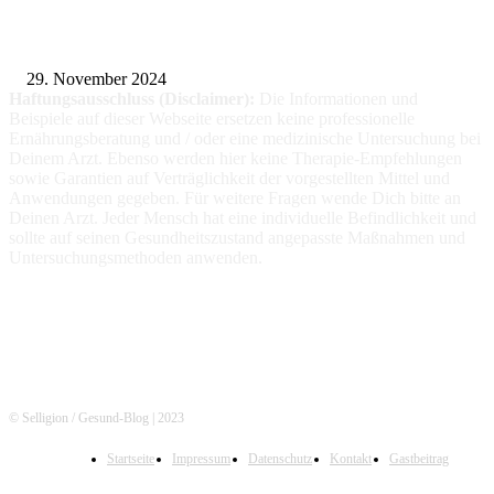
Fitness für alle: Maßgeschneiderte Trainingsprogramme für Menschen mit
Prothesen
29. November 2024
Haftungsausschluss (Disclaimer):
Die Informationen
und
Beispiele auf dieser Webseite ersetzen keine professionelle
Ernährungsberatung und / oder eine medizinische Untersuchung bei
Deinem Arzt. Ebenso werden hier keine Therapie-Empfehlungen
sowie Garantien auf Verträglichkeit der vorgestellten Mittel und
Anwendungen gegeben. Für weitere Fragen wende Dich bitte an
Deinen Arzt. Jeder Mensch hat eine individuelle Befindlichkeit und
sollte auf seinen Gesundheitszustand angepasste Maßnahmen und
Untersuchungsmethoden anwenden.
© Selligion / Gesund-Blog | 2023
Startseite
Impressum
Datenschutz
Kontakt
Gastbeitrag