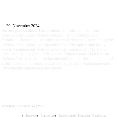
Fitness für alle: Maßgeschneiderte Trainingsprogramme für Menschen mit
Prothesen
29. November 2024
Haftungsausschluss (Disclaimer):
Die Informationen
und
Beispiele auf dieser Webseite ersetzen keine professionelle
Ernährungsberatung und / oder eine medizinische Untersuchung bei
Deinem Arzt. Ebenso werden hier keine Therapie-Empfehlungen
sowie Garantien auf Verträglichkeit der vorgestellten Mittel und
Anwendungen gegeben. Für weitere Fragen wende Dich bitte an
Deinen Arzt. Jeder Mensch hat eine individuelle Befindlichkeit und
sollte auf seinen Gesundheitszustand angepasste Maßnahmen und
Untersuchungsmethoden anwenden.
© Selligion / Gesund-Blog | 2023
Startseite
Impressum
Datenschutz
Kontakt
Gastbeitrag