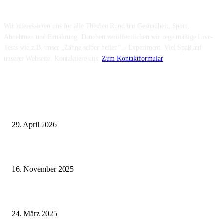
Über uns...
Wir interessieren uns für alle Themen Rund um Gesundheit, Sport,
Abnehmen und Ernährung. Daneben veröffentlichen wir regelmäßige Live-
Tests wie z.B. unser „Zähne selber heilen“ – Experiment. Viel Spaß auf
unserer Webseite. Kontaktiere uns:
Zum Kontaktformular
Neuste Beiträge
Wie fördern Sportprothesen den aktiven Lebensstil?
29. April 2026
Vasektomie in Stuttgart: Vorteile und Risiken
16. November 2025
Pflegeheim in Polen – Eine hervorragende Wahl für deutsche Senioren
24. März 2025