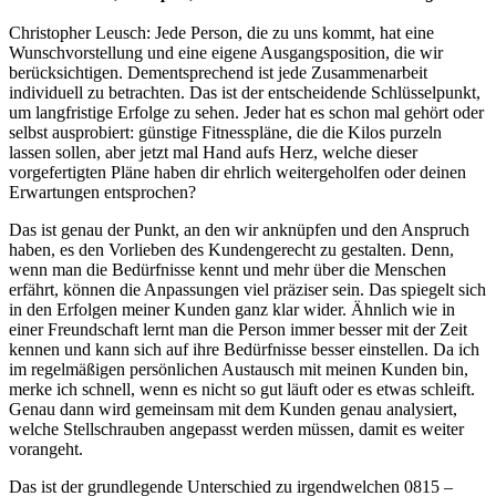
Christopher Leusch: Jede Person, die zu uns kommt, hat eine
Wunschvorstellung und eine eigene Ausgangsposition, die wir
berücksichtigen. Dementsprechend ist jede Zusammenarbeit
individuell zu betrachten. Das ist der entscheidende Schlüsselpunkt,
um langfristige Erfolge zu sehen. Jeder hat es schon mal gehört oder
selbst ausprobiert: günstige Fitnesspläne, die die Kilos purzeln
lassen sollen, aber jetzt mal Hand aufs Herz, welche dieser
vorgefertigten Pläne haben dir ehrlich weitergeholfen oder deinen
Erwartungen entsprochen?
Das ist genau der Punkt, an den wir anknüpfen und den Anspruch
haben, es den Vorlieben des Kundengerecht zu gestalten. Denn,
wenn man die Bedürfnisse kennt und mehr über die Menschen
erfährt, können die Anpassungen viel präziser sein. Das spiegelt sich
in den Erfolgen meiner Kunden ganz klar wider. Ähnlich wie in
einer Freundschaft lernt man die Person immer besser mit der Zeit
kennen und kann sich auf ihre Bedürfnisse besser einstellen. Da ich
im regelmäßigen persönlichen Austausch mit meinen Kunden bin,
merke ich schnell, wenn es nicht so gut läuft oder es etwas schleift.
Genau dann wird gemeinsam mit dem Kunden genau analysiert,
welche Stellschrauben angepasst werden müssen, damit es weiter
vorangeht.
Das ist der grundlegende Unterschied zu irgendwelchen 0815 –