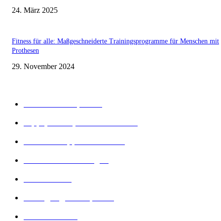
24. März 2025
Fitness für alle: Maßgeschneiderte Trainingsprogramme für Menschen mit
Prothesen
29. November 2024
Beliebte Kategorien
Gesunder Körper
243
Tipps, Tricks, Dies und Das
89
Abnehm Tipps & Tricks
66
Gesunde Ernährung
22
Diät Arten
21
Bewegung und Sport
16
Diät Wissen
14