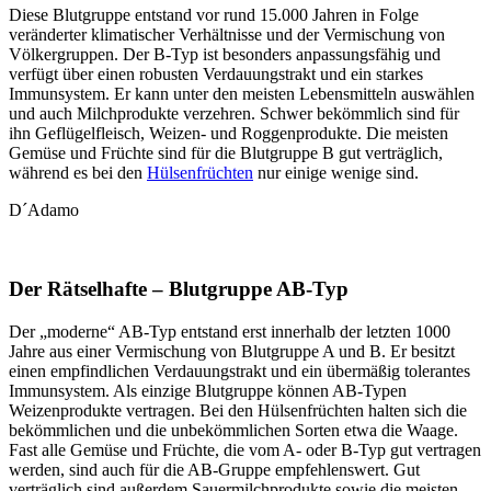
Diese Blutgruppe entstand vor rund 15.000 Jahren in Folge
veränderter klimatischer Verhältnisse und der Vermischung von
Völkergruppen. Der B-Typ ist besonders anpassungsfähig und
verfügt über einen robusten Verdauungstrakt und ein starkes
Immunsystem. Er kann unter den meisten Lebensmitteln auswählen
und auch Milchprodukte verzehren. Schwer bekömmlich sind für
ihn Geflügelfleisch, Weizen- und Roggenprodukte. Die meisten
Gemüse und Früchte sind für die Blutgruppe B gut verträglich,
während es bei den
Hülsenfrüchten
nur einige wenige sind.
D´Adamo
Der Rätselhafte – Blutgruppe AB-Typ
Der „moderne“ AB-Typ entstand erst innerhalb der letzten 1000
Jahre aus einer Vermischung von Blutgruppe A und B. Er besitzt
einen empfindlichen Verdauungstrakt und ein übermäßig tolerantes
Immunsystem. Als einzige Blutgruppe können AB-Typen
Weizenprodukte vertragen. Bei den Hülsenfrüchten halten sich die
bekömmlichen und die unbekömmlichen Sorten etwa die Waage.
Fast alle Gemüse und Früchte, die vom A- oder B-Typ gut vertragen
werden, sind auch für die AB-Gruppe empfehlenswert. Gut
verträglich sind außerdem Sauermilchprodukte sowie die meisten