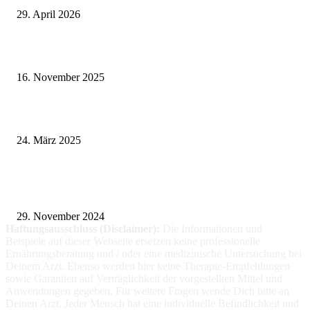
29. April 2026
Vasektomie in Stuttgart: Vorteile und Risiken
16. November 2025
Pflegeheim in Polen – Eine hervorragende Wahl für deutsche Senioren
24. März 2025
Fitness für alle: Maßgeschneiderte Trainingsprogramme für Menschen mit
Prothesen
29. November 2024
Haftungsausschluss (Disclaimer):
Die Informationen
und
Beispiele auf dieser Webseite ersetzen keine professionelle
Ernährungsberatung und / oder eine medizinische Untersuchung bei
Deinem Arzt. Ebenso werden hier keine Therapie-Empfehlungen
sowie Garantien auf Verträglichkeit der vorgestellten Mittel und
Anwendungen gegeben. Für weitere Fragen wende Dich bitte an
Deinen Arzt. Jeder Mensch hat eine individuelle Befindlichkeit und