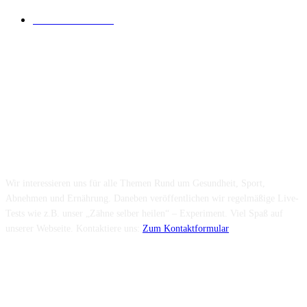
Lesenswertes
14
Folge uns...
Über uns...
Wir interessieren uns für alle Themen Rund um Gesundheit, Sport,
Abnehmen und Ernährung. Daneben veröffentlichen wir regelmäßige Live-
Tests wie z.B. unser „Zähne selber heilen“ – Experiment. Viel Spaß auf
unserer Webseite. Kontaktiere uns:
Zum Kontaktformular
Neuste Beiträge
Wie fördern Sportprothesen den aktiven Lebensstil?