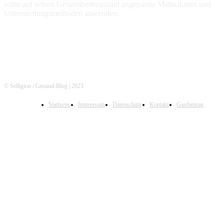
sollte auf seinen Gesundheitszustand angepasste Maßnahmen und
Untersuchungsmethoden anwenden.
© Selligion / Gesund-Blog | 2023
Startseite
Impressum
Datenschutz
Kontakt
Gastbeitrag