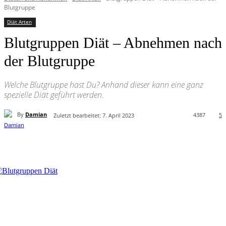
Blutgruppe
Diät Arten
Blutgruppen Diät – Abnehmen nach
der Blutgruppe
Welche Blutgruppe hast Du? Anhand dieser kann eine ganz
spezielle Diät geführt werden.
By
Damian
4387
5
Zuletzt bearbeitet:
7. April 2023