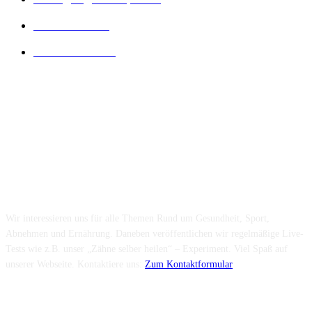
Diät Wissen
14
Lesenswertes
14
Folge uns...
Über uns...
Wir interessieren uns für alle Themen Rund um Gesundheit, Sport,
Abnehmen und Ernährung. Daneben veröffentlichen wir regelmäßige Live-
Tests wie z.B. unser „Zähne selber heilen“ – Experiment. Viel Spaß auf
unserer Webseite. Kontaktiere uns:
Zum Kontaktformular
Neuste Beiträge