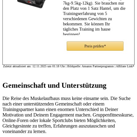
7kg-9.5kg-12kg). Sie brauchen nur
den Platz von 1 Satz Hantel, um die
Trainingserfahrung von 5
verschiedenen Gewichten zu
bekommen. Sie können Ihr
tägliches Training im hause
beginnen!
★ 【1 Sekunde
Gewichtsveränderung】: Mit
Preis prüfen*
einzigartigem Hanteldesign drehen
Sie einfach den Griff mit einer
Hand, um das Gewicht der Hanteln
von 2kg bis 12kg in 1 Sekunde
Zuletzt aktualisiert am: 12.11.2025 um 01:18 Uhr | Bildquelle: Amazon Partnerprogramm | Affiliate Link*
einzustellen! Genießen Sie
bequemer Einstellung Erfahrung
und erhalten eine bessere
Gemeinschaft und Unterstützung
Ausbildung Effizienz. ACHTUNG:
Bitte stellen Sie sicher, dass Sie das
"Klick"-Geräusch hören, bevor Sie
Die Reise des Muskelaufbaus muss keine einsame sein. Die Suche
den Griff anheben, um ein
nach einer unterstützenden Gemeinschaft oder einem
Herunterfallen der Platte zu
Trainingspartner kann einen enormen Unterschied in Deiner
vermeiden.
Motivation und Deinem Engagement machen. Gruppenfitnesskurse,
【Sicherheitsgewichtswahlsystem】
Online-Foren oder lokale Sportclubs bieten Möglichkeiten,
:Die Hantelscheiben sind vollständig
Gleichgesinnte zu treffen, Erfahrungen auszutauschen und
aus Siliziumstahl gefertigt und
voneinander zu lernen.
haben einen ergonomischen,