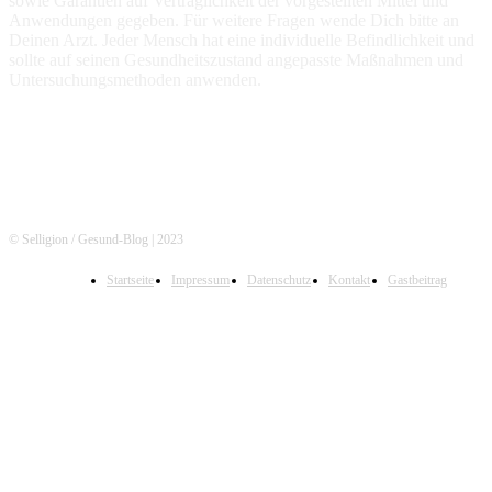
sowie Garantien auf Verträglichkeit der vorgestellten Mittel und
Anwendungen gegeben. Für weitere Fragen wende Dich bitte an
Deinen Arzt. Jeder Mensch hat eine individuelle Befindlichkeit und
sollte auf seinen Gesundheitszustand angepasste Maßnahmen und
Untersuchungsmethoden anwenden.
© Selligion / Gesund-Blog | 2023
Startseite
Impressum
Datenschutz
Kontakt
Gastbeitrag