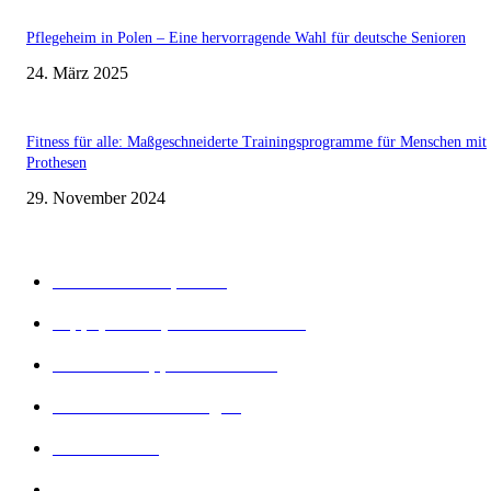
Pflegeheim in Polen – Eine hervorragende Wahl für deutsche Senioren
24. März 2025
Fitness für alle: Maßgeschneiderte Trainingsprogramme für Menschen mit
Prothesen
29. November 2024
Beliebte Kategorien
Gesunder Körper
243
Tipps, Tricks, Dies und Das
89
Abnehm Tipps & Tricks
66
Gesunde Ernährung
22
Diät Arten
21
Bewegung und Sport
16