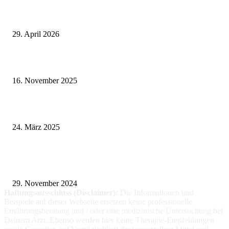
Wie fördern Sportprothesen den aktiven Lebensstil?
29. April 2026
Vasektomie in Stuttgart: Vorteile und Risiken
16. November 2025
Pflegeheim in Polen – Eine hervorragende Wahl für deutsche Senioren
24. März 2025
Fitness für alle: Maßgeschneiderte Trainingsprogramme für Menschen mit
Prothesen
29. November 2024
Haftungsausschluss (Disclaimer):
Die Informationen
und
Beispiele auf dieser Webseite ersetzen keine professionelle
Ernährungsberatung und / oder eine medizinische Untersuchung bei
Deinem Arzt. Ebenso werden hier keine Therapie-Empfehlungen