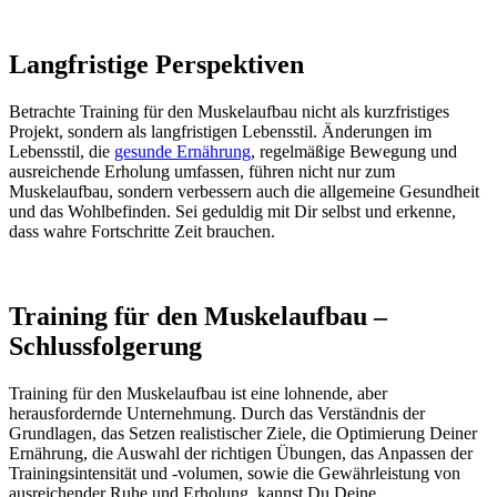
rutschfesten Griff aus einem
elektroplattierten Stahl . Er ist mit
einem Klickgeräusch beim
Langfristige Perspektiven
Einstellen des Gewichts kombiniert,
was die Hanteln langlebiger,
zuverlässiger und sicherer macht.
Betrachte Training für den Muskelaufbau nicht als kurzfristiges
Stellen Sie sicher, dass Sie während
Projekt, sondern als langfristigen Lebensstil. Änderungen im
des Trainings keine Teile fallen
Lebensstil, die
gesunde Ernährung
, regelmäßige Bewegung und
lassen
ausreichende Erholung umfassen, führen nicht nur zum
Muskelaufbau, sondern verbessern auch die allgemeine Gesundheit
und das Wohlbefinden. Sei geduldig mit Dir selbst und erkenne,
dass wahre Fortschritte Zeit brauchen.
Training für den Muskelaufbau –
Schlussfolgerung
Training für den Muskelaufbau ist eine lohnende, aber
herausfordernde Unternehmung. Durch das Verständnis der
Grundlagen, das Setzen realistischer Ziele, die Optimierung Deiner
Ernährung, die Auswahl der richtigen Übungen, das Anpassen der
Trainingsintensität und -volumen, sowie die Gewährleistung von
ausreichender Ruhe und Erholung, kannst Du Deine