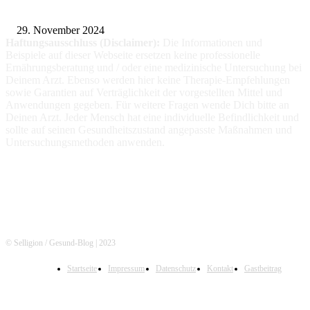
Prothesen
29. November 2024
Haftungsausschluss (Disclaimer):
Die Informationen
und
Beispiele auf dieser Webseite ersetzen keine professionelle
Ernährungsberatung und / oder eine medizinische Untersuchung bei
Deinem Arzt. Ebenso werden hier keine Therapie-Empfehlungen
sowie Garantien auf Verträglichkeit der vorgestellten Mittel und
Anwendungen gegeben. Für weitere Fragen wende Dich bitte an
Deinen Arzt. Jeder Mensch hat eine individuelle Befindlichkeit und
sollte auf seinen Gesundheitszustand angepasste Maßnahmen und
Untersuchungsmethoden anwenden.
© Selligion / Gesund-Blog | 2023
Startseite
Impressum
Datenschutz
Kontakt
Gastbeitrag