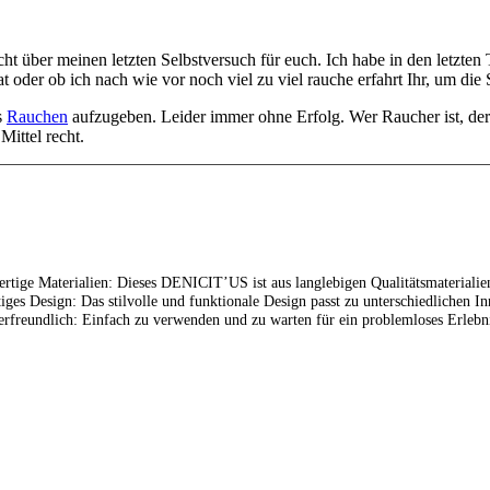
cht über meinen letzten Selbstversuch für euch. Ich habe in den letz
 oder ob ich nach wie vor noch viel zu viel rauche erfahrt Ihr, um die 
s
Rauchen
aufzugeben. Leider immer ohne Erfolg. Wer Raucher ist, der 
Mittel recht.
tige Materialien: Dieses DENICIT’US ist aus langlebigen Qualitätsmaterialien
tiges Design: Das stilvolle und funktionale Design passt zu unterschiedlichen 
rfreundlich: Einfach zu verwenden und zu warten für ein problemloses Erlebni