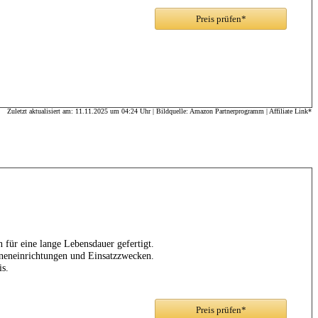
Preis prüfen*
Zuletzt aktualisiert am: 11.11.2025 um 04:24 Uhr | Bildquelle: Amazon Partnerprogramm | Affiliate Link*
 für eine lange Lebensdauer gefertigt.
Inneneinrichtungen und Einsatzzwecken.
s.
Preis prüfen*