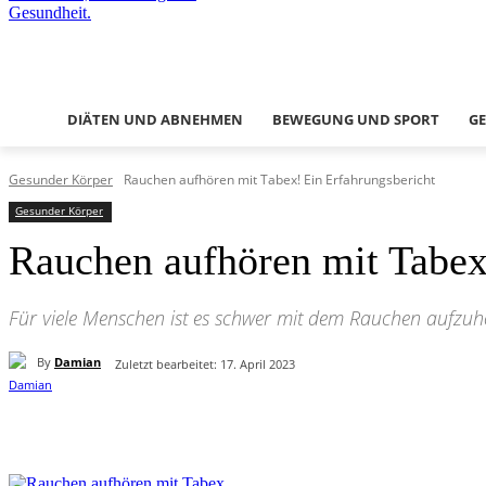
DIÄTEN UND ABNEHMEN
BEWEGUNG UND SPORT
G
Gesunder Körper
Rauchen aufhören mit Tabex! Ein Erfahrungsbericht
Gesunder Körper
Rauchen aufhören mit Tabex
Für viele Menschen ist es schwer mit dem Rauchen aufzuhör
By
Damian
Zuletzt bearbeitet:
17. April 2023
Teilen