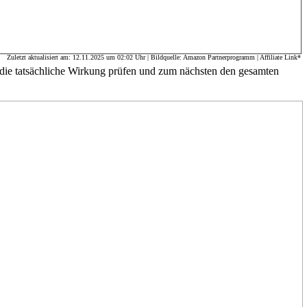
Zuletzt aktualisiert am: 12.11.2025 um 02:02 Uhr | Bildquelle: Amazon Partnerprogramm | Affiliate Link*
 die tatsächliche Wirkung prüfen und zum nächsten den gesamten