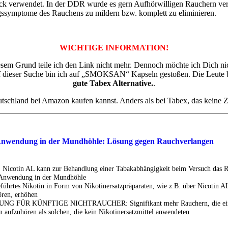
k verwendet. In der DDR wurde es gern Aufhörwilligen Rauchern verord
ugssymptome des Rauchens zu mildern bzw. komplett zu eliminieren.
WICHTIGE INFORMATION!
esem Grund teile ich den Link nicht mehr. Dennoch möchte ich Dich nich
. Auf dieser Suche bin ich auf „SMOKSAN“ Kapseln gestoßen. Die Leute
gute Tabex Alternative.
.
chland bei Amazon kaufen kannst. Anders als bei Tabex, das keine Zul
nwendung in der Mundhöhle: Lösung gegen Rauchverlangen
cotin AL kann zur Behandlung einer Tabakabhängigkeit beim Versuch das Ra
r Anwendung in der Mundhöhle
hrtes Nikotin in Form von Nikotinersatzpräparaten, wie z.B. über Nicotin A
ren, erhöhen
 FÜR KÜNFTIGE NICHTRAUCHER: Signifikant mehr Rauchern, die eine Nik
 aufzuhören als solchen, die kein Nikotinersatzmittel anwendeten