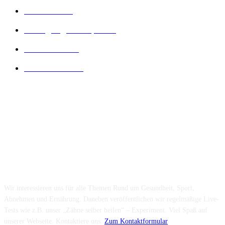
Diät Arten
21
Bewegung und Sport
16
Diät Wissen
14
Lesenswertes
14
Folge uns...
Über uns...
Wir interessieren uns für alle Themen Rund um Gesundheit, Sport,
Abnehmen und Ernährung. Daneben veröffentlichen wir regelmäßige Live-
Tests wie z.B. unser „Zähne selber heilen“ – Experiment. Viel Spaß auf
unserer Webseite. Kontaktiere uns:
Zum Kontaktformular