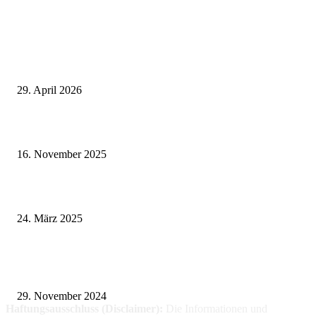
Neuste Beiträge
Wie fördern Sportprothesen den aktiven Lebensstil?
29. April 2026
Vasektomie in Stuttgart: Vorteile und Risiken
16. November 2025
Pflegeheim in Polen – Eine hervorragende Wahl für deutsche Senioren
24. März 2025
Fitness für alle: Maßgeschneiderte Trainingsprogramme für Menschen mit
Prothesen
29. November 2024
Haftungsausschluss (Disclaimer):
Die Informationen
und