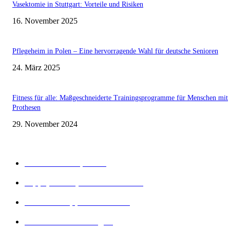
Vasektomie in Stuttgart: Vorteile und Risiken
16. November 2025
Pflegeheim in Polen – Eine hervorragende Wahl für deutsche Senioren
24. März 2025
Fitness für alle: Maßgeschneiderte Trainingsprogramme für Menschen mit
Prothesen
29. November 2024
Beliebte Kategorien
Gesunder Körper
243
Tipps, Tricks, Dies und Das
89
Abnehm Tipps & Tricks
66
Gesunde Ernährung
22