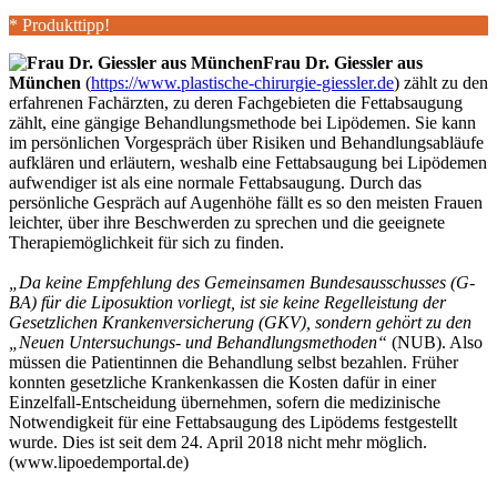
* Produkttipp!
Frau Dr. Giessler aus
München
(
https://www.plastische-chirurgie-giessler.de
) zählt zu den
erfahrenen Fachärzten, zu deren Fachgebieten die Fettabsaugung
zählt, eine gängige Behandlungsmethode bei Lipödemen. Sie kann
im persönlichen Vorgespräch über Risiken und Behandlungsabläufe
aufklären und erläutern, weshalb eine Fettabsaugung bei Lipödemen
aufwendiger ist als eine normale Fettabsaugung. Durch das
persönliche Gespräch auf Augenhöhe fällt es so den meisten Frauen
leichter, über ihre Beschwerden zu sprechen und die geeignete
Therapiemöglichkeit für sich zu finden.
„Da keine Empfehlung des Gemeinsamen Bundesausschusses (G-
BA) für die Liposuktion vorliegt, ist sie keine Regelleistung der
Gesetzlichen Krankenversicherung (GKV), sondern gehört zu den
„Neuen Untersuchungs- und Behandlungsmethoden“
(NUB). Also
müssen die Patientinnen die Behandlung selbst bezahlen. Früher
konnten gesetzliche Krankenkassen die Kosten dafür in einer
Einzelfall-Entscheidung übernehmen, sofern die medizinische
Notwendigkeit für eine Fettabsaugung des Lipödems festgestellt
wurde. Dies ist seit dem 24. April 2018 nicht mehr möglich.
(www.lipoedemportal.de)