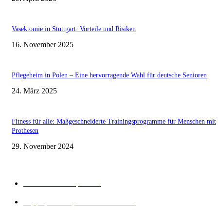
Vasektomie in Stuttgart: Vorteile und Risiken
16. November 2025
Pflegeheim in Polen – Eine hervorragende Wahl für deutsche Senioren
24. März 2025
Fitness für alle: Maßgeschneiderte Trainingsprogramme für Menschen mit
Prothesen
29. November 2024
Beliebte Kategorien
Gesunder Körper
243
Tipps, Tricks, Dies und Das
89