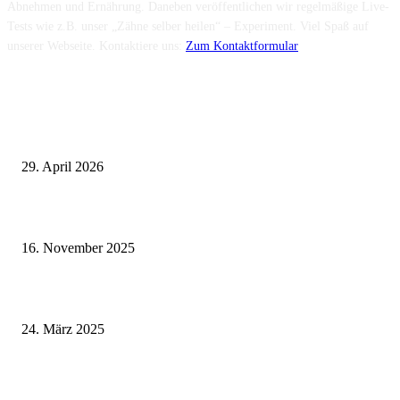
Abnehmen und Ernährung. Daneben veröffentlichen wir regelmäßige Live-
Tests wie z.B. unser „Zähne selber heilen“ – Experiment. Viel Spaß auf
unserer Webseite. Kontaktiere uns:
Zum Kontaktformular
Neuste Beiträge
Wie fördern Sportprothesen den aktiven Lebensstil?
29. April 2026
Vasektomie in Stuttgart: Vorteile und Risiken
16. November 2025
Pflegeheim in Polen – Eine hervorragende Wahl für deutsche Senioren
24. März 2025
Fitness für alle: Maßgeschneiderte Trainingsprogramme für Menschen mit
Prothesen