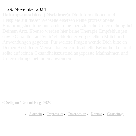
29. November 2024
Haftungsausschluss (Disclaimer):
Die Informationen
und
Beispiele auf dieser Webseite ersetzen keine professionelle
Ernährungsberatung und / oder eine medizinische Untersuchung bei
Deinem Arzt. Ebenso werden hier keine Therapie-Empfehlungen
sowie Garantien auf Verträglichkeit der vorgestellten Mittel und
Anwendungen gegeben. Für weitere Fragen wende Dich bitte an
Deinen Arzt. Jeder Mensch hat eine individuelle Befindlichkeit und
sollte auf seinen Gesundheitszustand angepasste Maßnahmen und
Untersuchungsmethoden anwenden.
© Selligion / Gesund-Blog | 2023
Startseite
Impressum
Datenschutz
Kontakt
Gastbeitrag