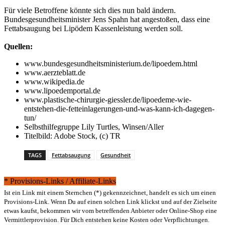
Für viele Betroffene könnte sich dies nun bald ändern.
Bundesgesundheitsminister Jens Spahn hat angestoßen, dass eine
Fettabsaugung bei Lipödem Kassenleistung werden soll.
Quellen:
www.bundesgesundheitsministerium.de/lipoedem.html
www.aerzteblatt.de
www.wikipedia.de
www.lipoedemportal.de
www.plastische-chirurgie-giessler.de/lipoedeme-wie-
entstehen-die-fetteinlagerungen-und-was-kann-ich-dagegen-
tun/
Selbsthilfegruppe Lily Turtles, Winsen/Aller
Titelbild: Adobe Stock, (c) TR
TAGS
Fettabsaugung
Gesundheit
* Provisions-Links / Affiliate-Links
Ist ein Link mit einem Sternchen (*) gekennzeichnet, handelt es sich um einen
Provisions-Link. Wenn Du auf einen solchen Link klickst und auf der Zielseite
etwas kaufst, bekommen wir vom betreffenden Anbieter oder Online-Shop eine
Vermittlerprovision. Für Dich entstehen keine Kosten oder Verpflichtungen.