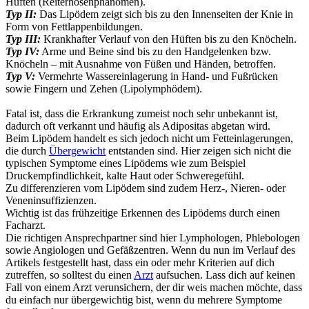
Hüften (Reiterhosenphänomen).
Typ II:
Das Lipödem zeigt sich bis zu den Innenseiten der Knie in
Form von Fettlappenbildungen.
Typ III:
Krankhafter Verlauf von den Hüften bis zu den Knöcheln.
Typ IV:
Arme und Beine sind bis zu den Handgelenken bzw.
Knöcheln – mit Ausnahme von Füßen und Händen, betroffen.
Typ V:
Vermehrte Wassereinlagerung in Hand- und Fußrücken
sowie Fingern und Zehen (Lipolymphödem).
Fatal ist, dass die Erkrankung zumeist noch sehr unbekannt ist,
dadurch oft verkannt und häufig als Adipositas abgetan wird.
Beim Lipödem handelt es sich jedoch nicht um Fetteinlagerungen,
die durch
Übergewicht
entstanden sind. Hier zeigen sich nicht die
typischen Symptome eines Lipödems wie zum Beispiel
Druckempfindlichkeit, kalte Haut oder Schweregefühl.
Zu differenzieren vom Lipödem sind zudem Herz-, Nieren- oder
Veneninsuffizienzen.
Wichtig ist das frühzeitige Erkennen des Lipödems durch einen
Facharzt.
Die richtigen Ansprechpartner sind hier Lymphologen, Phlebologen
sowie Angiologen und Gefäßzentren. Wenn du nun im Verlauf des
Artikels festgestellt hast, dass ein oder mehr Kriterien auf dich
zutreffen, so solltest du einen
Arzt
aufsuchen. Lass dich auf keinen
Fall von einem Arzt verunsichern, der dir weis machen möchte, dass
du einfach nur übergewichtig bist, wenn du mehrere Symptome