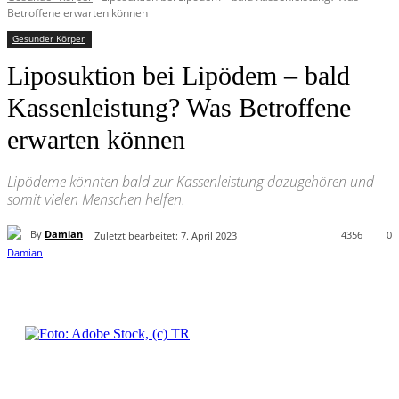
Betroffene erwarten können
Gesunder Körper
Liposuktion bei Lipödem – bald
Kassenleistung? Was Betroffene
erwarten können
Lipödeme könnten bald zur Kassenleistung dazugehören und
somit vielen Menschen helfen.
By
Damian
4356
0
Zuletzt bearbeitet:
7. April 2023