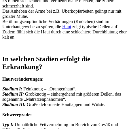
Es bilden sich schnell und vermehrt blaue Flecken, die zudem
schmerzhaft sind.
Das Anheben der Arme bei z.B. Überkopfarbeiten gelingt nur mit
größter Mühe.
Berührungsempfindliche Verhärtungen (Knötchen) sind im
Unterhautgewebe zu spüren, die
Haut
zeigt typische Dellen auf.
Zudem fühlt sich die Haut durch eine schlechtere Durchblutung eher
kalt an.
In welchen Stadien erfolgt die
Erkrankung?
Hautveränderungen:
Stadium I:
Feinknotig – „Orangenhaut“.
Stadium II:
Grobknotig – einhergehend mit größeren Dellen, das
sogenannte „Matratzenphänomen“.
Stadium III:
Große deformierte Hautlappen und Wülste.
Schweregrade:
Typ I:
Unnatürliche Fettvermehrung im Bereich von Gesäß und