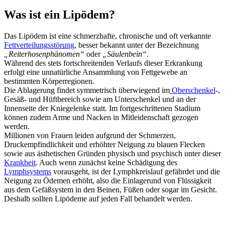
Was ist ein Lipödem?
Das Lipödem ist eine schmerzhafte, chronische und oft verkannte
Fettverteilungsstörung
, besser bekannt unter der Bezeichnung
„Reiterhosenphänomen“
oder
„Säulenbein“
.
Während des stets fortschreitenden Verlaufs dieser Erkrankung
erfolgt eine unnatürliche Ansammlung von Fettgewebe an
bestimmten Körperregionen.
Die Ablagerung findet symmetrisch überwiegend im
Oberschenkel
-,
Gesäß- und Hüftbereich sowie am Unterschenkel und an der
Innenseite der Kniegelenke statt. Im fortgeschrittenen Stadium
können zudem Arme und Nacken in Mitleidenschaft gezogen
werden.
Millionen von Frauen leiden aufgrund der Schmerzen,
Druckempfindlichkeit und erhöhter Neigung zu blauen Flecken
sowie aus ästhetischen Gründen physisch und psychisch unter dieser
Krankheit
. Auch wenn zunächst keine Schädigung des
Lymphsystems
vorausgeht, ist der Lymphkreislauf gefährdet und die
Neigung zu Ödemen erhöht, also die Einlagerund von Flüssigkeit
aus dem Gefäßsystem in den Beinen, Füßen oder sogar im Gesicht.
Deshalb sollten Lipödeme auf jeden Fall behandelt werden.