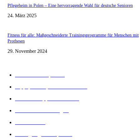
Pflegeheim in Polen – Eine hervorragende Wahl für deutsche Senioren
24. März 2025
Fitness für alle: Maßgeschneiderte Trainingsprogramme für Menschen mit
Prothesen
29. November 2024
Beliebte Kategorien
Gesunder Körper
243
Tipps, Tricks, Dies und Das
89
Abnehm Tipps & Tricks
66
Gesunde Ernährung
22
Diät Arten
21
Bewegung und Sport
16