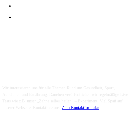
Diät Wissen
14
Lesenswertes
14
Folge uns...
Über uns...
Wir interessieren uns für alle Themen Rund um Gesundheit, Sport,
Abnehmen und Ernährung. Daneben veröffentlichen wir regelmäßige Live-
Tests wie z.B. unser „Zähne selber heilen“ – Experiment. Viel Spaß auf
unserer Webseite. Kontaktiere uns:
Zum Kontaktformular
Neuste Beiträge