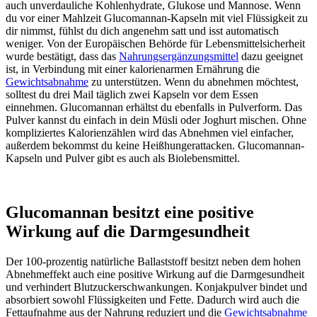
Kapseln sind vegan und frei von
auch unver­dauliche Kohlenhydrate, Glukose und Mannose. Wenn
unerwünschten Zusatzstoffen. Sie
du vor einer Mahlzeit Glucomannan-Kapseln mit viel Flüssig­keit zu
enthalten kein Magnesiumstearat,
dir nimmst, fühlst du dich angenehm satt und isst automatisch
keine Aromen, Farbstoffe,
weniger. Von der Europäischen Behörde für Lebens­mittel­sicherheit
Stabilisatoren oder Gelatine.
wurde bestätigt, dass das
Nahrungsergänzungsmittel
dazu geeignet
Selbstverständlich sind sie auch
ist, in Verbindung mit einer kalorienarmen Ernährung die
gentechnikfrei, laktosefrei,
Gewichtsabnahme
zu unterstützen. Wenn du abnehmen möchtest,
glutenfrei und ohne
solltest du drei Mail täglich zwei Kapseln vor dem Essen
Konservierungsstoffe.
einnehmen. Glucomannan erhältst du ebenfalls in Pulverform. Das
Pulver kannst du einfach in dein Müsli oder Joghurt mischen. Ohne
kompliziertes Kalorienzählen wird das Abnehmen viel einfacher,
außerdem bekommst du keine Heißhungerattacken. Glucomannan-
Kapseln und Pulver gibt es auch als Biolebensmittel.
Glucomannan besitzt eine positive
Wirkung auf die Darmgesundheit
Der 100-prozentig natürliche Ballaststoff besitzt neben dem hohen
Abnehmeffekt auch eine positive Wirkung auf die Darmgesundheit
und verhindert Blutzuckerschwankungen. Konjakpulver bindet und
absorbiert sowohl Flüssigkeiten und Fette. Dadurch wird auch die
Fettaufnahme aus der Nahrung reduziert und die
Gewichtsabnahme