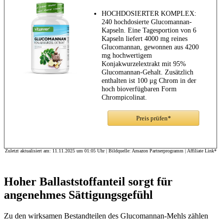
HOCHDOSIERTER KOMPLEX:
240 hochdosierte Glucomannan-
Kapseln. Eine Tagesportion von 6
Kapseln liefert 4000 mg reines
Glucomannan, gewonnen aus 4200
mg hochwertigem
Konjakwurzelextrakt mit 95%
Glucomannan-Gehalt. Zusätzlich
enthalten ist 100 μg Chrom in der
hoch bioverfügbaren Form
Chrompicolinat.
REINER
KONJACWURZELEXTRAKT:
Preis prüfen*
Glucomannan, auch bekannt als
Teufelszunge, ist ein wasserlöslicher
Ballaststoff, der durch sein hohes
Quellvermögen im Magen ein
Zuletzt aktualisiert am: 11.11.2025 um 01:05 Uhr | Bildquelle: Amazon Partnerprogramm | Affiliate Link*
angenehmes Sättigungsgefühl
erzeugt. Wir verwenden bewusst
Konjakwurzelextrakt statt Pulver,
Hoher Ballaststoffanteil sorgt für
um höchste Reinheit und
Wirksamkeit zu gewährleisten.
angenehmes Sättigungsgefühl
VEGAN & OHNE
UNERWÜNSCHTE ZUSÄTZE:
Unsere Konjakwurzelextrakt-
Zu den wirksamen Bestandteilen des Glucomannan-Mehls zählen