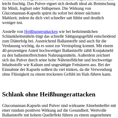
leicht fruchtig. Das Pulver eignet sich deshalb ideal als Beimischung
für Müsli, Joghurt oder Süßspeisen. Die Wirkung von
Glucomannan-Kapseln spürst du sofort bei deiner nächsten
Mahlzeit, indem du dich viel schneller satt fühlst und deutlich
weniger isst.
Anstelle von
Heißhungerattacken
wie bei herkömmlichen
Schlankheitsmitteln trägt das schnelle Sättigungsgefühl entscheidend
zum Diäterfolg bei. Ausreichend Ballaststoffe sind auch für die
Verdauung wichtig, da es sonst zur Verstopfung kommt. Mit einem
40-prozentigen Anteil hochwertiger Ballaststoffe zählt Konjakmehl
zu den ballaststoffreichsten Nahrungsmitteln. Außerdem zeichnet
sich das Pulver durch seine hohe Nährstoffdichte und hochwertige
Inhaltsstoffe wie Kalium und ungesättigte Fettsäuren aus. Bei der
Einnahme der Kapseln solltest du viel trinken, da die Verwendung
ohne Flüssigkeit zu einem trockenen Gefühl im Hals führen kann.
Schlank ohne Heißhungerattacken
Glucomannan-Kapseln und Pulver sind wirksame Abnehmhelfer mit
einer rundum positiven Wirkung auf die Gesundheit. Wertvolle
Ballaststoffe mit hohem Quelleffekt führen zu einem angenehmen