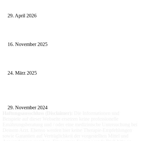
Wie fördern Sportprothesen den aktiven Lebensstil?
29. April 2026
Vasektomie in Stuttgart: Vorteile und Risiken
16. November 2025
Pflegeheim in Polen – Eine hervorragende Wahl für deutsche Senioren
24. März 2025
Fitness für alle: Maßgeschneiderte Trainingsprogramme für Menschen mit
Prothesen
29. November 2024
Haftungsausschluss (Disclaimer):
Die Informationen
und
Beispiele auf dieser Webseite ersetzen keine professionelle
Ernährungsberatung und / oder eine medizinische Untersuchung bei
Deinem Arzt. Ebenso werden hier keine Therapie-Empfehlungen
sowie Garantien auf Verträglichkeit der vorgestellten Mittel und