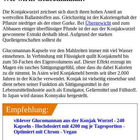
Die Konjakwurzel zeichnet sich durch ihren hohen Anteil an
wertvollen Ballaststoffen aus. Gleichzeitig ist der Kaloriengehalt der
Pflanze niedriger als der einer Gurke. Bei
Übergewicht
und zum
Abbauen einiger überflüssiger Pfunde ist der aus der Konjakwurzel
gewonnene Extrakt deshalb ideal. Aufgrund der starken
Quelleigenschaften solltest du
Glucomannan-Kapseln vor den Mahlzeiten immer mit viel Wasser
einnehmen. In Verbindung mit Flüssigkeit quillt Konjakmehl bis
zum 50-Fachen des Eigenvolumens auf. Dieser Effekt erzeugt im
Magen ein rasches Sättigungsgefühl, ohne dass du dabei Kalorien
zu dir nimmst. In Asien wird Konjakmehl bereits seit über 2.000
Jahren in der Küche verwendet. Konjak ist vielseitig einsetzbar und
dient neben seiner Funktion als Sättigungsmittel in der
Lebensmittelindustrie auch als Emulgator, Geliermittel und Füllstoff.
In Japan wird daraus Konnyaku hergestellt.
Empfehlung:
vit4ever Glucomannan aus der Konjak Wurzel - 240
Kapseln - Hochdosiert mit 4200 mg je Tagesportion -
Optimiert mit Chrom - Vegan