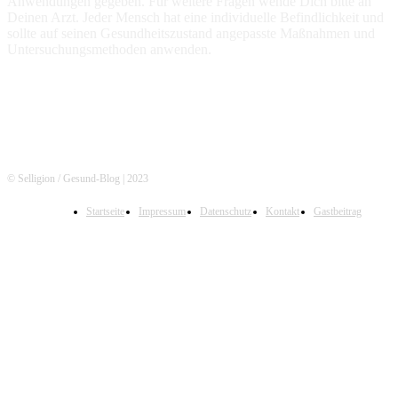
Anwendungen gegeben. Für weitere Fragen wende Dich bitte an
Deinen Arzt. Jeder Mensch hat eine individuelle Befindlichkeit und
sollte auf seinen Gesundheitszustand angepasste Maßnahmen und
Untersuchungsmethoden anwenden.
© Selligion / Gesund-Blog | 2023
Startseite
Impressum
Datenschutz
Kontakt
Gastbeitrag