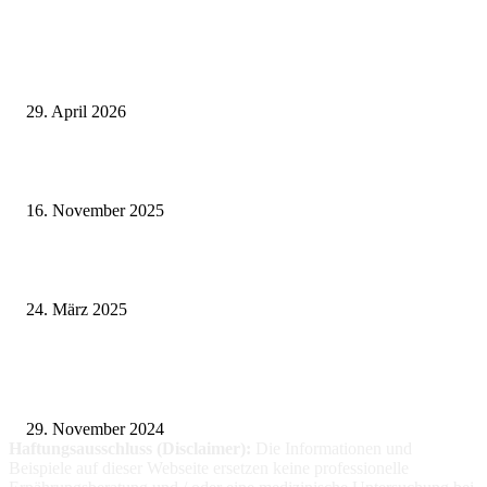
Neuste Beiträge
Wie fördern Sportprothesen den aktiven Lebensstil?
29. April 2026
Vasektomie in Stuttgart: Vorteile und Risiken
16. November 2025
Pflegeheim in Polen – Eine hervorragende Wahl für deutsche Senioren
24. März 2025
Fitness für alle: Maßgeschneiderte Trainingsprogramme für Menschen mit
Prothesen
29. November 2024
Haftungsausschluss (Disclaimer):
Die Informationen
und
Beispiele auf dieser Webseite ersetzen keine professionelle