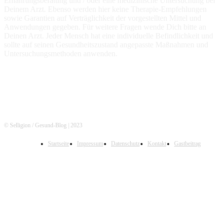
Ernährungsberatung und / oder eine medizinische Untersuchung bei
Deinem Arzt. Ebenso werden hier keine Therapie-Empfehlungen
sowie Garantien auf Verträglichkeit der vorgestellten Mittel und
Anwendungen gegeben. Für weitere Fragen wende Dich bitte an
Deinen Arzt. Jeder Mensch hat eine individuelle Befindlichkeit und
sollte auf seinen Gesundheitszustand angepasste Maßnahmen und
Untersuchungsmethoden anwenden.
© Selligion / Gesund-Blog | 2023
Startseite
Impressum
Datenschutz
Kontakt
Gastbeitrag