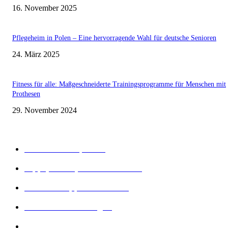
16. November 2025
Pflegeheim in Polen – Eine hervorragende Wahl für deutsche Senioren
24. März 2025
Fitness für alle: Maßgeschneiderte Trainingsprogramme für Menschen mit
Prothesen
29. November 2024
Beliebte Kategorien
Gesunder Körper
243
Tipps, Tricks, Dies und Das
89
Abnehm Tipps & Tricks
66
Gesunde Ernährung
22
Diät Arten
21