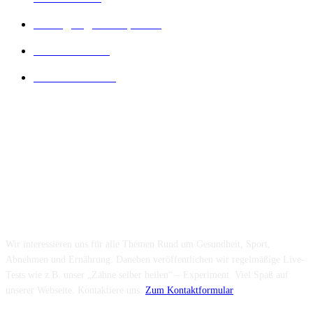
Bewegung und Sport
16
Diät Wissen
14
Lesenswertes
14
Folge uns...
Über uns...
Wir interessieren uns für alle Themen Rund um Gesundheit, Sport,
Abnehmen und Ernährung. Daneben veröffentlichen wir regelmäßige Live-
Tests wie z.B. unser „Zähne selber heilen“ – Experiment. Viel Spaß auf
unserer Webseite. Kontaktiere uns:
Zum Kontaktformular