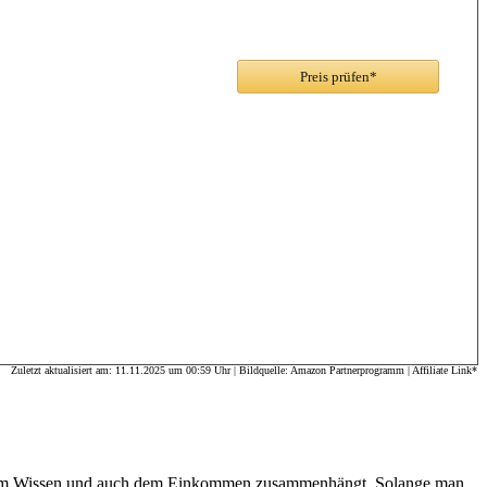
Preis prüfen*
Zuletzt aktualisiert am: 11.11.2025 um 00:59 Uhr | Bildquelle: Amazon Partnerprogramm | Affiliate Link*
mit dem Wissen und auch dem Einkommen zusammenhängt. Solange man