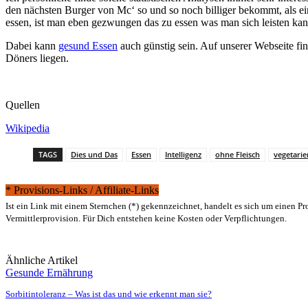
den nächsten Burger von Mc‘ so und so noch billiger bekommt, als ein
essen, ist man eben gezwungen das zu essen was man sich leisten kan
Dabei kann
gesund Essen
auch günstig sein. Auf unserer Webseite fi
Döners liegen.
Quellen
Wikipedia
TAGS
Dies und Das
Essen
Intelligenz
ohne Fleisch
vegetarie
* Provisions-Links / Affiliate-Links
Ist ein Link mit einem Sternchen (*) gekennzeichnet, handelt es sich um einen P
Vermittlerprovision. Für Dich entstehen keine Kosten oder Verpflichtungen.
Ähnliche Artikel
Gesunde Ernährung
Sorbitintoleranz – Was ist das und wie erkennt man sie?