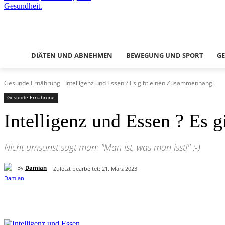
DIÄTEN UND ABNEHMEN
BEWEGUNG UND SPORT
G
Gesunde Ernährung
Intelligenz und Essen ? Es gibt einen Zusammenhang!
Gesunde Ernährung
Intelligenz und Essen ? Es
Nicht umsonst sagt man: "Man ist, was man isst!" ;-)
By
Damian
Zuletzt bearbeitet:
21. März 2023
Teilen