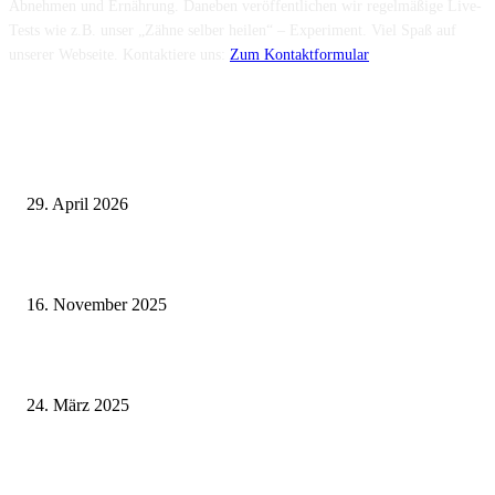
Abnehmen und Ernährung. Daneben veröffentlichen wir regelmäßige Live-
Tests wie z.B. unser „Zähne selber heilen“ – Experiment. Viel Spaß auf
unserer Webseite. Kontaktiere uns:
Zum Kontaktformular
Neuste Beiträge
Wie fördern Sportprothesen den aktiven Lebensstil?
29. April 2026
Vasektomie in Stuttgart: Vorteile und Risiken
16. November 2025
Pflegeheim in Polen – Eine hervorragende Wahl für deutsche Senioren
24. März 2025
Fitness für alle: Maßgeschneiderte Trainingsprogramme für Menschen mit
Prothesen