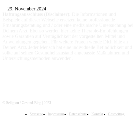
29. November 2024
Haftungsausschluss (Disclaimer):
Die Informationen
und
Beispiele auf dieser Webseite ersetzen keine professionelle
Ernährungsberatung und / oder eine medizinische Untersuchung bei
Deinem Arzt. Ebenso werden hier keine Therapie-Empfehlungen
sowie Garantien auf Verträglichkeit der vorgestellten Mittel und
Anwendungen gegeben. Für weitere Fragen wende Dich bitte an
Deinen Arzt. Jeder Mensch hat eine individuelle Befindlichkeit und
sollte auf seinen Gesundheitszustand angepasste Maßnahmen und
Untersuchungsmethoden anwenden.
© Selligion / Gesund-Blog | 2023
Startseite
Impressum
Datenschutz
Kontakt
Gastbeitrag