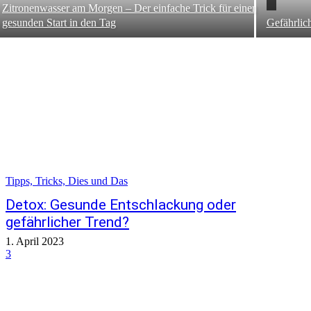
Zitronenwasser am Morgen – Der einfache Trick für einen
gesunden Start in den Tag
Gefährlic
Tipps, Tricks, Dies und Das
Detox: Gesunde Entschlackung oder
gefährlicher Trend?
1. April 2023
3