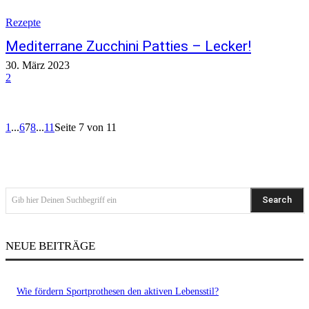
Rezepte
Mediterrane Zucchini Patties – Lecker!
30. März 2023
2
1
...
6
7
8
...
11
Seite 7 von 11
Search
Gib hier Deinen Suchbegriff ein
NEUE BEITRÄGE
Wie fördern Sportprothesen den aktiven Lebensstil?