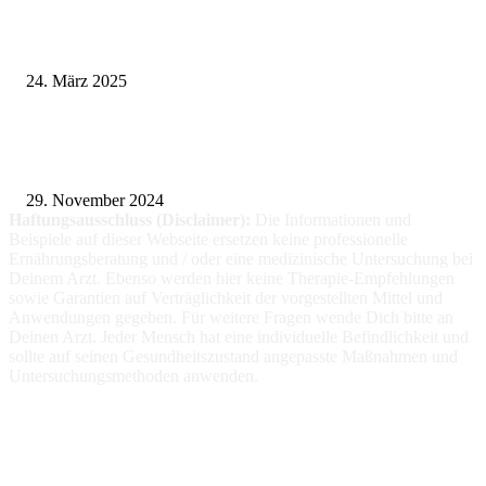
Pflegeheim in Polen – Eine hervorragende Wahl für deutsche Senioren
24. März 2025
Fitness für alle: Maßgeschneiderte Trainingsprogramme für Menschen mit
Prothesen
29. November 2024
Haftungsausschluss (Disclaimer):
Die Informationen
und
Beispiele auf dieser Webseite ersetzen keine professionelle
Ernährungsberatung und / oder eine medizinische Untersuchung bei
Deinem Arzt. Ebenso werden hier keine Therapie-Empfehlungen
sowie Garantien auf Verträglichkeit der vorgestellten Mittel und
Anwendungen gegeben. Für weitere Fragen wende Dich bitte an
Deinen Arzt. Jeder Mensch hat eine individuelle Befindlichkeit und
sollte auf seinen Gesundheitszustand angepasste Maßnahmen und
Untersuchungsmethoden anwenden.