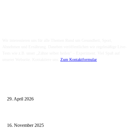
Über uns...
Wir interessieren uns für alle Themen Rund um Gesundheit, Sport,
Abnehmen und Ernährung. Daneben veröffentlichen wir regelmäßige Live-
Tests wie z.B. unser „Zähne selber heilen“ – Experiment. Viel Spaß auf
unserer Webseite. Kontaktiere uns:
Zum Kontaktformular
Neuste Beiträge
Wie fördern Sportprothesen den aktiven Lebensstil?
29. April 2026
Vasektomie in Stuttgart: Vorteile und Risiken
16. November 2025