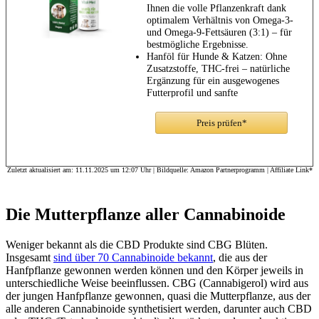
Ihnen die volle Pflanzenkraft dank
optimalem Verhältnis von Omega-3-
und Omega-9-Fettsäuren (3:1) – für
bestmögliche Ergebnisse.
Hanföl für Hunde & Katzen: Ohne
Zusatzstoffe, THC-frei – natürliche
Ergänzung für ein ausgewogenes
Futterprofil und sanfte
Verträglichkeit.
Erfrischender, natürlicher
Preis prüfen*
Geschmack für Tiere: Unser Vital-
Med Hanfol bietet einen milden,
natürlichen Geschmack, der sich
hervorragend für die angenehme
Zuletzt aktualisiert am: 11.11.2025 um 12:07 Uhr | Bildquelle: Amazon Partnerprogramm | Affiliate Link*
Verabreichung eignet. Sie können
zwischen der rein natürlichen
Variante oder Aromen wie Bacon
Die Mutterpflanze aller Cannabinoide
(Speck) oder Chicken (Huhn)
wählen, die den Geschmackssinn
Ihres Tieres verwöhnen und für eine
Weniger bekannt als die CBD Produkte sind CBG Blüten.
angenehme Einnahme sorgen.
Insgesamt
sind über 70 Cannabinoide bekannt
, die aus der
Hanfpflanze gewonnen werden können und den Körper jeweils in
unterschiedliche Weise beeinflussen. CBG (Cannabigerol) wird aus
der jungen Hanfpflanze gewonnen, quasi die Mutterpflanze, aus der
alle anderen Cannabinoide synthetisiert werden, darunter auch CBD