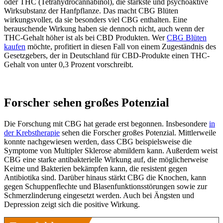
oder THC (Tetrahydrocannabinol), die stärkste und psychoaktive
Wirksubstanz der Hanfpflanze. Das macht CBG Blüten
wirkungsvoller, da sie besonders viel CBG enthalten. Eine
berauschende Wirkung haben sie dennoch nicht, auch wenn der
THC-Gehalt höher ist als bei CBD Produkten. Wer
CBG Blüten
kaufen
möchte, profitiert in diesen Fall von einem Zugeständnis des
Gesetzgebers, der in Deutschland für CBD-Produkte einen THC-
Gehalt von unter 0,3 Prozent vorschreibt.
Forscher sehen großes Potenzial
Die Forschung mit CBG hat gerade erst begonnen. Insbesondere
in
der Krebstherapie
sehen die Forscher großes Potenzial. Mittlerweile
konnte nachgewiesen werden, dass CBG beispielsweise die
Symptome von Multipler Sklerose abmildern kann. Außerdem weist
CBG eine starke antibakterielle Wirkung auf, die möglicherweise
Keime und Bakterien bekämpfen kann, die resistent gegen
Antibiotika sind. Darüber hinaus stärkt CBG die Knochen, kann
gegen Schuppenflechte und Blasenfunktionsstörungen sowie zur
Schmerzlinderung eingesetzt werden. Auch bei Ängsten und
Depression zeigt sich die positive Wirkung.