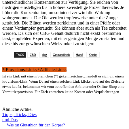
unterschiedlicher Konzentration zur Verfügung. Sie reichen von
niedrigen einstelligen bis in höhere zweistellige Prozentbereiche. Je
höher die Konzentration, umso intensiver wird die Wirkung
wahrgenommen. Die Öle werden tropfenweise unter die Zunge
geträufelt. Die Blüten werden zerkleinert und in einer Pfeife oder
einem Verdampfer geraucht. Sie können aber auch als Tee zubereitet
werden. Da sich der CBG-Gehalt dadurch nicht exakt bestimmen
lässt, empfehlen Experten, mit einer geringen Menge zu starten und
diese bis zur gewünschten Wirksamkeit zu steigern.
TAGS
CBD
cbg
Gesundheit
Hanf
Krebs
* Provisions-Links / Affiliate-Links
Ist ein Link mit einem Sternchen (*) gekennzeichnet, handelt es sich um einen
Provisions-Link. Wenn Du auf einen solchen Link klickst und auf der Zielseite
etwas kaufst, bekommen wir vom betreffenden Anbieter oder Online-Shop eine
Vermittlerprovision. Für Dich entstehen keine Kosten oder Verpflichtungen.
Ähnliche Artikel
Tipps, Tricks, Dies
und Das
Was tut Glutathion für den Körper?