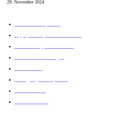
29. November 2024
Beliebte Kategorien
Gesunder Körper
243
Tipps, Tricks, Dies und Das
89
Abnehm Tipps & Tricks
66
Gesunde Ernährung
22
Diät Arten
21
Bewegung und Sport
16
Diät Wissen
14
Lesenswertes
14
Folge uns...