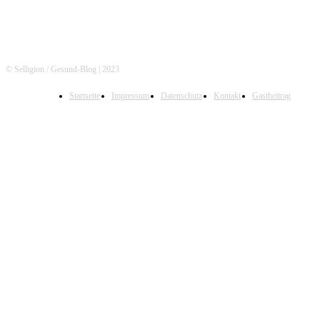
© Selligion / Gesund-Blog | 2023
Startseite
Impressum
Datenschutz
Kontakt
Gastbeitrag