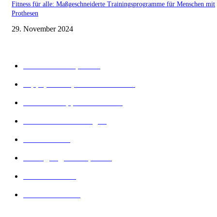
Fitness für alle: Maßgeschneiderte Trainingsprogramme für Menschen mit
Prothesen
29. November 2024
Beliebte Kategorien
Gesunder Körper
243
Tipps, Tricks, Dies und Das
89
Abnehm Tipps & Tricks
66
Gesunde Ernährung
22
Diät Arten
21
Bewegung und Sport
16
Diät Wissen
14
Lesenswertes
14