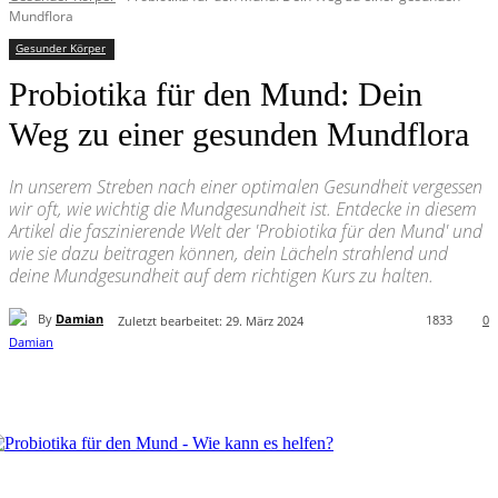
Mundflora
Gesunder Körper
Probiotika für den Mund: Dein
Weg zu einer gesunden Mundflora
In unserem Streben nach einer optimalen Gesundheit vergessen
wir oft, wie wichtig die Mundgesundheit ist. Entdecke in diesem
Artikel die faszinierende Welt der 'Probiotika für den Mund' und
wie sie dazu beitragen können, dein Lächeln strahlend und
deine Mundgesundheit auf dem richtigen Kurs zu halten.
By
Damian
1833
0
Zuletzt bearbeitet:
29. März 2024