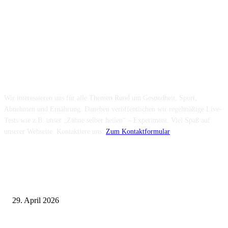
Folge uns...
Über uns...
Wir interessieren uns für alle Themen Rund um Gesundheit, Sport,
Abnehmen und Ernährung. Daneben veröffentlichen wir regelmäßige Live-
Tests wie z.B. unser „Zähne selber heilen“ – Experiment. Viel Spaß auf
unserer Webseite. Kontaktiere uns:
Zum Kontaktformular
Neuste Beiträge
Wie fördern Sportprothesen den aktiven Lebensstil?
29. April 2026