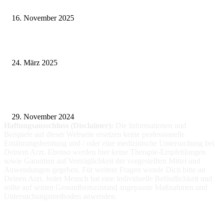
Vasektomie in Stuttgart: Vorteile und Risiken
16. November 2025
Pflegeheim in Polen – Eine hervorragende Wahl für deutsche Senioren
24. März 2025
Fitness für alle: Maßgeschneiderte Trainingsprogramme für Menschen mit
Prothesen
29. November 2024
Haftungsausschluss (Disclaimer):
Die Informationen
und
Beispiele auf dieser Webseite ersetzen keine professionelle
Ernährungsberatung und / oder eine medizinische Untersuchung bei
Deinem Arzt. Ebenso werden hier keine Therapie-Empfehlungen
sowie Garantien auf Verträglichkeit der vorgestellten Mittel und
Anwendungen gegeben. Für weitere Fragen wende Dich bitte an
Deinen Arzt. Jeder Mensch hat eine individuelle Befindlichkeit und
sollte auf seinen Gesundheitszustand angepasste Maßnahmen und
Untersuchungsmethoden anwenden.