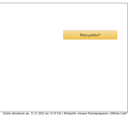
Preis prüfen*
Zuletzt aktualisiert am: 12.11.2025 um 13:10 Uhr | Bildquelle: Amazon Partnerprogramm | Affiliate Link*