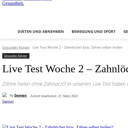
DIÄTEN UND ABNEHMEN
BEWEGUNG UND SPORT
G
Gesunder Körper
Live Test Woche 2 - Zahnlöcher bzw. Zähne selber heilen
Gesunder Körper
Live Test Woche 2 – Zahnlöc
Zähne heilen ohne Zahnarzt? In unserem Live-Test haben wi
By
Damian
Zuletzt bearbeitet:
27. März 2023
Teilen