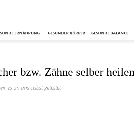
ESUNDE ERNÄHRUNG
GESUNDER KÖRPER
GESUNDE BALANCE
her bzw. Zähne selber heile
r es an uns selbst getestet.