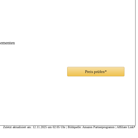
lementen
Preis prüfen*
Zuletzt aktualisiert am: 12.11.2025 um 02:05 Uhr | Bildquelle: Amazon Partnerprogramm | Affiliate Link*