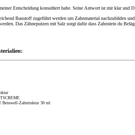
meiner Entscheidung konsultiert habe. Seine Antwort ist mir klar und D
ichend Baustoff zugeführt werden um Zahnmaterial nachzubilden und s
 werden. Das Zähneputzen mit Salz sorgt dafür dass Zahnstein du Belä
erialien:
nktur
ITSCREME
inwell-Zahntinktur 30 ml