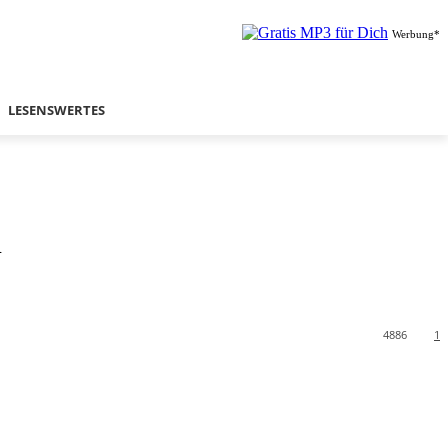
Werbung*
LESENSWERTES
n
4886
1