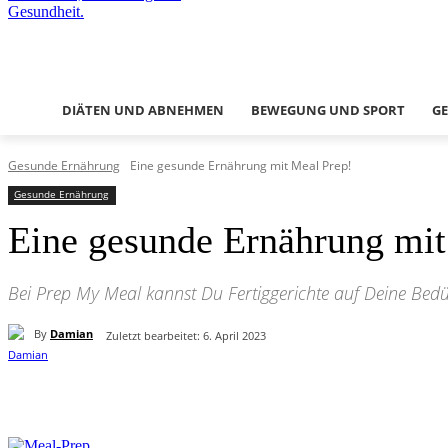
DIÄTEN UND ABNEHMEN
BEWEGUNG UND SPORT
G
Gesunde Ernährung
Eine gesunde Ernährung mit Meal Prep!
Gesunde Ernährung
Eine gesunde Ernährung mit
Bei Prep My Meal kannst Du Fertiggerichte auf Deine Bedür
By
Damian
Zuletzt bearbeitet:
6. April 2023
Teilen