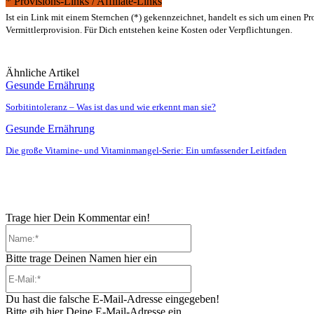
* Provisions-Links / Affiliate-Links
Ist ein Link mit einem Sternchen (*) gekennzeichnet, handelt es sich um einen P
Vermittlerprovision. Für Dich entstehen keine Kosten oder Verpflichtungen.
Ähnliche Artikel
Gesunde Ernährung
Sorbitintoleranz – Was ist das und wie erkennt man sie?
Gesunde Ernährung
Die große Vitamine- und Vitaminmangel-Serie: Ein umfassender Leitfaden
Trage hier Dein Kommentar ein!
Name:*
Bitte trage Deinen Namen hier ein
E-
Mail:*
Du hast die falsche E-Mail-Adresse eingegeben!
Bitte gib hier Deine E-Mail-Adresse ein