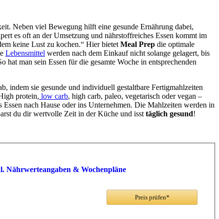
keit. Neben viel Bewegung hilft eine gesunde Ernährung dabei,
ert es oft an der Umsetzung und nährstoffreiches Essen kommt im
dem keine Lust zu kochen.“ Hier bietet
Meal Prep
die optimale
ie
Lebensmittel
werden nach dem Einkauf nicht solange gelagert, bis
. So hat man sein Essen für die gesamte Woche in entsprechenden
b, indem sie gesunde und individuell gestaltbare Fertigmahlzeiten
High protein,
low carb
, high carb, paleo, vegetarisch oder vegan –
das Essen nach Hause oder ins Unternehmen. Die Mahlzeiten werden in
st du dir wertvolle Zeit in der Küche und isst
täglich gesund
!
 Inkl. Nährwerteangaben & Wochenpläne
Preis prüfen*