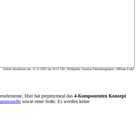
Zuletzt aktualisiert am: 12.11.2025 um 20:11 Uhr | Bildquelle: Amazon Partnerprogramm | Affiliate Link*
enelemente. Hier hat prepmymeal das
4-Komponenten Konzept
taminquelle
sowie einer Soße. Es werden keine