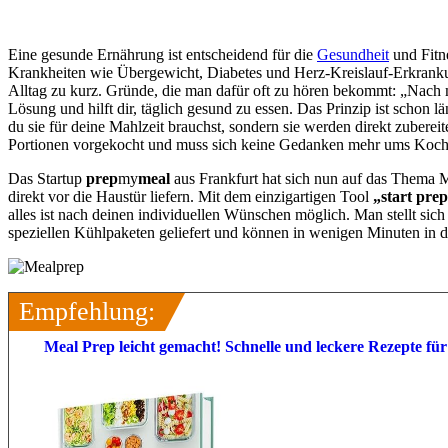
Eine gesunde Ernährung ist entscheidend für die
Gesundheit
und Fitn
Krankheiten wie Übergewicht, Diabetes und Herz-Kreislauf-Erkranku
Alltag zu kurz. Gründe, die man dafür oft zu hören bekommt: „Nach 
Lösung und hilft dir, täglich gesund zu essen. Das Prinzip ist schon
du sie für deine Mahlzeit brauchst, sondern sie werden direkt zubere
Portionen vorgekocht und muss sich keine Gedanken mehr ums Koche
Das Startup
prep
my
meal
aus Frankfurt hat sich nun auf das Thema Me
direkt vor die Haustür liefern. Mit dem einzigartigen Tool
„start pre
alles ist nach deinen individuellen Wünschen möglich. Man stellt s
speziellen Kühlpaketen geliefert und können in wenigen Minuten in d
Empfehlung:
Meal Prep leicht gemacht! Schnelle und leckere Rezepte f