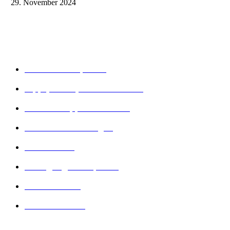
29. November 2024
Beliebte Kategorien
Gesunder Körper
243
Tipps, Tricks, Dies und Das
89
Abnehm Tipps & Tricks
66
Gesunde Ernährung
22
Diät Arten
21
Bewegung und Sport
16
Diät Wissen
14
Lesenswertes
14