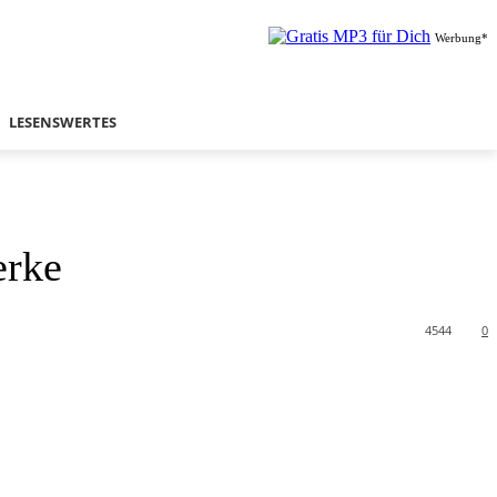
Werbung*
LESENSWERTES
erke
4544
0