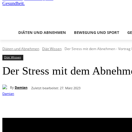
DIÄTEN UND ABNEHMEN
BEWEGUNG UND SPORT
G
Diäten und Abnehmen
Diät Wissen
Der Stress mit dem Abnehmen - Vortrag 
Diät Wissen
Der Stress mit dem Abnehme
By
Damian
Zuletzt bearbeitet:
27. März 2023
Teilen