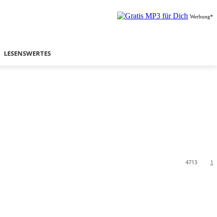
Werbung*
LESENSWERTES
4713
1