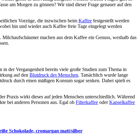
 Tasse am Morgen zu gönnen? Wir sind dieser Frage genauer auf den
dheitlichen Vorzüge, die inzwischen beim
Kaffee
festgestellt werden
, wobei hin und wieder auch Kaffee freie Tage eingelegt werden
. Milchaufschäumer machen aus dem Kaffee ein Genuss, weshalb das
ssen.
en in der Vergangenheit bereits viele große Studien zum Thema in
wirkung auf den
Blutdruck des Menschen
. Tatsächlich wurde lange
Blutdruck durch einen mäßigen Konsum sogar senken. Dabei spielt es
der Praxis wirkt dieses auf jeden Menschen unterschiedlich. Während
ekte bei anderen Personen aus. Egal ob
Filterkaffee
oder
Kapselkaffee
heiße Schokolade, cromargan matt/silber