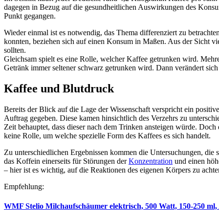
dagegen in Bezug auf die gesundheitlichen Auswirkungen des Konsums
Punkt gegangen.
Wieder einmal ist es notwendig, das Thema differenziert zu betrachte
konnten, beziehen sich auf einen Konsum in Maßen. Aus der Sicht viel
sollten.
Gleichsam spielt es eine Rolle, welcher Kaffee getrunken wird. Mehr
Getränk immer seltener schwarz getrunken wird. Dann verändert sich d
Kaffee und Blutdruck
Bereits der Blick auf die Lage der Wissenschaft verspricht ein posit
Auftrag gegeben. Diese kamen hinsichtlich des Verzehrs zu unterschi
Zeit behauptet, dass dieser nach dem Trinken ansteigen würde. Doch d
keine Rolle, um welche spezielle Form des Kaffees es sich handelt.
Zu unterschiedlichen Ergebnissen kommen die Untersuchungen, die sic
das Koffein einerseits für Störungen der
Konzentration
und einen höhe
– hier ist es wichtig, auf die Reaktionen des eigenen Körpers zu achte
Empfehlung:
WMF Stelio Milchaufschäumer elektrisch, 500 Watt, 150-250 ml, 