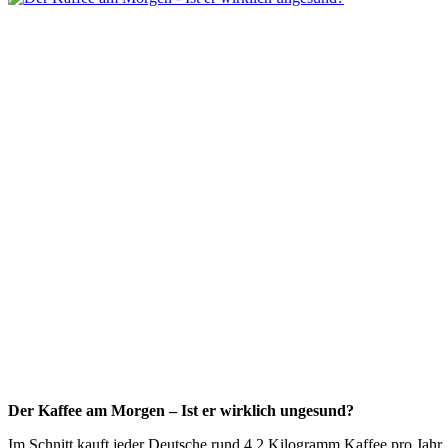
Der Kaffee am Morgen – Ist er wirklich ungesund?
Im Schnitt kauft jeder Deutsche rund 4,2 Kilogramm Kaffee pro Jahr. 