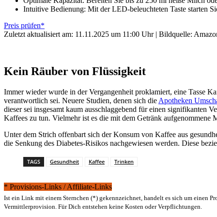
Optimale Kapazität: Bereiten Sie bis zu 250 ml heiße Milch o
Intuitive Bedienung: Mit der LED-beleuchteten Taste starten
Preis prüfen*
Zuletzt aktualisiert am: 11.11.2025 um 11:00 Uhr | Bildquelle: Amazo
Kein Räuber von Flüssigkeit
Immer wieder wurde in der Vergangenheit proklamiert, eine Tasse Ka
verantwortlich sei. Neuere Studien, denen sich die
Apotheken Umsch
dieser sei insgesamt kaum ausschlaggebend für einen signifikanten Verl
Kaffees zu tun. Vielmehr ist es die mit dem Getränk aufgenommene Men
Unter dem Strich offenbart sich der Konsum von Kaffee aus gesundheit
die Senkung des Diabetes-Risikos nachgewiesen werden. Diese bezie
TAGS
Gesundheit
Kaffee
Trinken
* Provisions-Links / Affiliate-Links
Ist ein Link mit einem Sternchen (*) gekennzeichnet, handelt es sich um einen P
Vermittlerprovision. Für Dich entstehen keine Kosten oder Verpflichtungen.