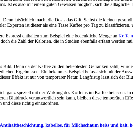
. Ist es also mit einem guten Gewissen möglich, sich die alltägliche
n. Denn tatsächlich macht die Dosis das Gift. Selbst die kleinen gesun
er Experten ist dieser als eine Tasse Kaffee pro Tag zu klassifizieren
ere Espressi enthalten zum Beispiel eine bedenkliche Menge an
Koffein
och die Zahl der Kalorien, die in Studien ebenfalls erfasst werden mü
ives Bild. Denn da der Kaffee zu den beliebtesten Getränken zählt, wurd
edlichen Ergebnissen. Ein bekanntes Beispiel befasst sich mit der Aus
ieser Effekt ist nur von temporärer Natur. Langfristig lässt sich der 
h ganz speziell mit der Wirkung des Koffeins im Kaffee befassen. In 
ren Blutdruck verantwortlich sein kann, bleiben diese temporären Eff
n und diese richtig einzuordnen.
Antihaftbeschichtung, kabellos, für Milchschaum heiss und kalt, 