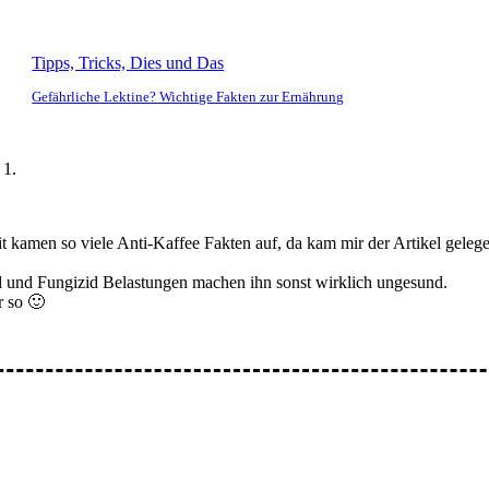
Tipps, Tricks, Dies und Das
Gefährliche Lektine? Wichtige Fakten zur Ernährung
zeit kamen so viele Anti-Kaffee Fakten auf, da kam mir der Artikel gele
id und Fungizid Belastungen machen ihn sonst wirklich ungesund.
r so 🙂
ar: