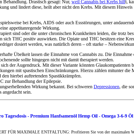
en Behandlung. Drastisch gesagt: Nur,
weil Cannabis bei Krebs hilf
t, k
ung und lindert diese, heilt aber nicht den Krebs. Mit diesem Hinwei
ispielsweise bei Krebs, AIDS oder auch Essstörungen, unter andauernder
 eine appetitanregende Wirkung.
erapiert sind oder die unter chronischen Krankheiten leiden, die trotz 
kann sich THC positiv auswirken. Die Opiate und THC besitzen eine Kr
driger dosiert werden, was natürlich deren – oft starke – Nebenwirku
rhafte Übelkeit lassen die Einnahme von Cannabis zu. Die Einnahme emp
nende sollte hingegen nicht mit damit therapiert werden.
sich der Augendruck. Mit dieser Variante könnten Glaukompatienten 
nkungen mit spastischen Einschränkungen. Hierzu zählen mitunter die 
 den hierbei auftretenden Spastikkrämpfen.
HC zur Behandlung der Epilepsie.
ungserhellenden Wirkung bekannt. Bei schweren
Depressionen
, die s
 angedacht sein.
dosis - Premium Hanfsamenöl Hemp Oil - Omega 3-6-9 Öl Fet
T FÜR MAXIMALE ENTFALTUNG: Profitieren Sie von der maximalen Wi