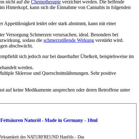
ann nicht auf die
Chemotherapie
verzichtet werden. Die helfende
s im Hinterkopf, kann sich die Einnahme von Cannabis in folgenden
 Appetitlosigkeit leidet oder stark abnimmt, kann mit einer
bester Versorgung Schmerzen verursachen, ideal. Besonders bei
euzwirkung, sodass die
schmerzstillende Wirkung
verstärkt wird.
ngen abschwächt.
fiehlt sich jedoch nur bei dauerhafter Übelkeit, beispielsweise im
behandelt werden.
Multiple Sklerose und Querschnittslähmungen. Sehr positive
onst auf keine Medikamente ansprechen oder deren Betroffene unter
tsäuren Naturöl - Made in Germany - 10ml
rksamkeit des NATURFREUND Hanföls - Das