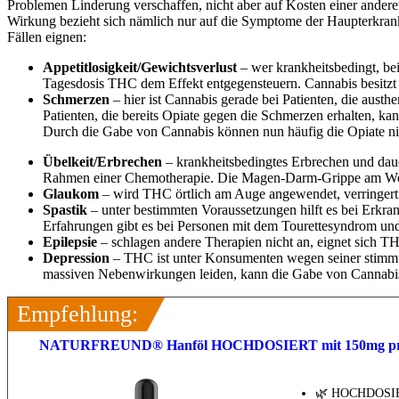
Problemen Linderung verschaffen, nicht aber auf Kosten einer ander
Wirkung bezieht sich nämlich nur auf die Symptome der Haupterkrank
Fällen eignen:
Appetitlosigkeit/Gewichtsverlust
– wer krankheitsbedingt, be
Tagesdosis THC dem Effekt entgegensteuern. Cannabis besitzt
Schmerzen
– hier ist Cannabis gerade bei Patienten, die austh
Patienten, die bereits Opiate gegen die Schmerzen erhalten, 
Durch die Gabe von Cannabis können nun häufig die Opiate nie
Übelkeit/Erbrechen
– krankheitsbedingtes Erbrechen und daue
Rahmen einer Chemotherapie. Die Magen-Darm-Grippe am Woche
Glaukom
– wird THC örtlich am Auge angewendet, verringert 
Spastik
– unter bestimmten Voraussetzungen hilft es bei Erkra
Erfahrungen gibt es bei Personen mit dem Tourettesyndrom und
Epilepsie
– schlagen andere Therapien nicht an, eignet sich T
Depression
– THC ist unter Konsumenten wegen seiner stimm
massiven Nebenwirkungen leiden, kann die Gabe von Cannabis
Empfehlung:
NATURFREUND® Hanföl HOCHDOSIERT mit 150mg pro Tages
🌿 HOCHDOSIER