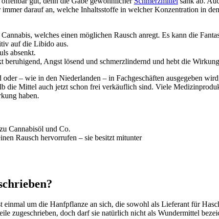
t offenbar gut, denn die Gabe gewöhnlicher
Schmerzmittel
sank ab. Au
 immer darauf an, welche Inhaltsstoffe in welcher Konzentration in d
n Cannabis, welches einen möglichen Rausch anregt. Es kann die Fantas
tiv auf die Libido aus.
uls absenkt.
 beruhigend, Angst lösend und schmerzlindernd und hebt die Wirkung 
d oder – wie in den Niederlanden – in Fachgeschäften ausgegeben wird,
die Mittel auch jetzt schon frei verkäuflich sind. Viele Medizinprodukt
rkung haben.
inen Rausch hervorrufen – sie besitzt mitunter
schrieben?
st einmal um die Hanfpflanze an sich, die sowohl als Lieferant für Hasc
le zugeschrieben, doch darf sie natürlich nicht als Wundermittel beze