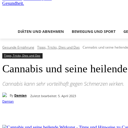
DIÄTEN UND ABNEHMEN
BEWEGUNG UND SPORT
G
Gesunde Ernährung
Tipps, Tricks, Dies und Das
Cannabis und seine heilende
Tipps, Tricks, Dies und Das
Cannabis und seine heilend
Cannabis kann sehr vorteilhaft gegen Schmerzen wirken.
By
Damian
Zuletzt bearbeitet:
5. April 2023
Teilen