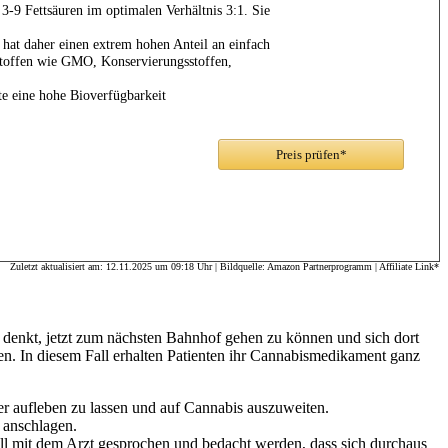
 3-9 Fettsäuren im optimalen Verhältnis 3:1. Sie
 daher einen extrem hohen Anteil an einfach
zstoffen wie GMO, Konservierungsstoffen,
 eine hohe Bioverfügbarkeit
Preis prüfen*
Zuletzt aktualisiert am: 12.11.2025 um 09:18 Uhr | Bildquelle: Amazon Partnerprogramm | Affiliate Link*
o denkt, jetzt zum nächsten Bahnhof gehen zu können und sich dort
den. In diesem Fall erhalten Patienten ihr Cannabismedikament ganz
der aufleben zu lassen und auf Cannabis auszuweiten.
 anschlagen.
ll mit dem Arzt gesprochen und bedacht werden, dass sich durchaus