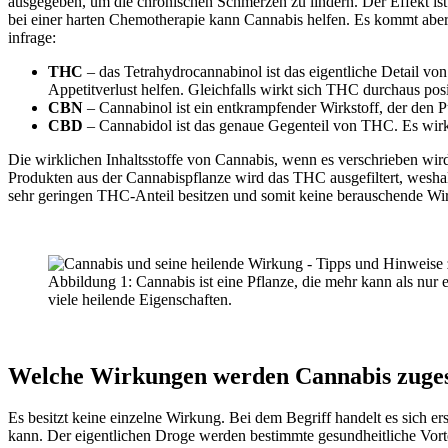
ausgegeben, um die chronischen Schmerzen zu lindern. Der Effekt is
bei einer harten Chemotherapie kann Cannabis helfen. Es kommt aber
infrage:
THC
– das Tetrahydrocannabinol ist das eigentliche Detail vo
Appetitverlust helfen. Gleichfalls wirkt sich THC durchaus posi
CBN
– Cannabinol ist ein entkrampfender Wirkstoff, der den P
CBD
– Cannabidol ist das genaue Gegenteil von THC. Es wirkt
Die wirklichen Inhaltsstoffe von Cannabis, wenn es verschrieben wir
Produkten aus der Cannabispflanze wird das THC ausgefiltert, weshalb 
sehr geringen THC-Anteil besitzen und somit keine berauschende Wi
Abbildung 1: Cannabis ist eine Pflanze, die mehr kann als nur e
viele heilende Eigenschaften.
Welche Wirkungen werden Cannabis zuge
Es besitzt keine einzelne Wirkung. Bei dem Begriff handelt es sich er
kann. Der eigentlichen Droge werden bestimmte gesundheitliche Vortei