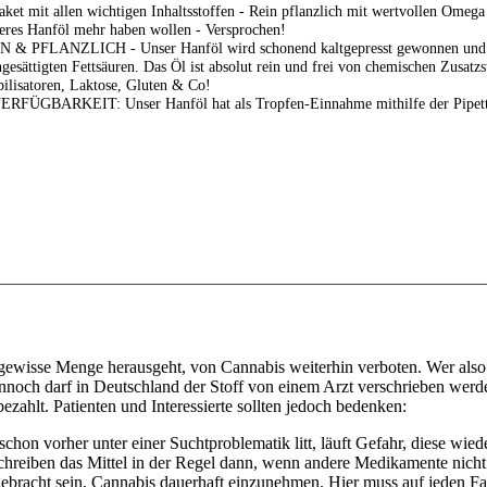
aket mit allen wichtigen Inhaltsstoffen - Rein pflanzlich mit wertvollen Omega
eres Hanföl mehr haben wollen - Versprochen!
& PFLANZLICH - Unser Hanföl wird schonend kaltgepresst gewonnen und hat
gesättigten Fettsäuren. Das Öl ist absolut rein und frei von chemischen Zusat
bilisatoren, Laktose, Gluten & Co!
FÜGBARKEIT: Unser Hanföl hat als Tropfen-Einnahme mithilfe der Pipette
e gewisse Menge herausgeht, von Cannabis weiterhin verboten. Wer als
. Dennoch darf in Deutschland der Stoff von einem Arzt verschrieben wer
zahlt. Patienten und Interessierte sollten jedoch bedenken:
hon vorher unter einer Suchtproblematik litt, läuft Gefahr, diese wie
schreiben das Mittel in der Regel dann, wenn andere Medikamente nicht
ebracht sein, Cannabis dauerhaft einzunehmen. Hier muss auf jeden Fa