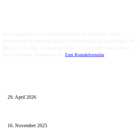
Über uns...
Wir interessieren uns für alle Themen Rund um Gesundheit, Sport,
Abnehmen und Ernährung. Daneben veröffentlichen wir regelmäßige Live-
Tests wie z.B. unser „Zähne selber heilen“ – Experiment. Viel Spaß auf
unserer Webseite. Kontaktiere uns:
Zum Kontaktformular
Neuste Beiträge
Wie fördern Sportprothesen den aktiven Lebensstil?
29. April 2026
Vasektomie in Stuttgart: Vorteile und Risiken
16. November 2025