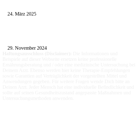
Pflegeheim in Polen – Eine hervorragende Wahl für deutsche Senioren
24. März 2025
Fitness für alle: Maßgeschneiderte Trainingsprogramme für Menschen mit
Prothesen
29. November 2024
Haftungsausschluss (Disclaimer):
Die Informationen
und
Beispiele auf dieser Webseite ersetzen keine professionelle
Ernährungsberatung und / oder eine medizinische Untersuchung bei
Deinem Arzt. Ebenso werden hier keine Therapie-Empfehlungen
sowie Garantien auf Verträglichkeit der vorgestellten Mittel und
Anwendungen gegeben. Für weitere Fragen wende Dich bitte an
Deinen Arzt. Jeder Mensch hat eine individuelle Befindlichkeit und
sollte auf seinen Gesundheitszustand angepasste Maßnahmen und
Untersuchungsmethoden anwenden.