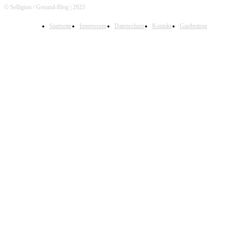
© Selligion / Gesund-Blog | 2023
Startseite
Impressum
Datenschutz
Kontakt
Gastbeitrag