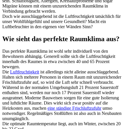
sein. Schlaflosigkeit, Allergien, Kreislaufprobleme und sogar
Migräne können mit einem unzureichenden Raumklima in
Verbindung gebracht werden.
Doch wie ausschlaggebend ist die Luftfeuchtigkeit tatsächlich für
unser Wohlfühlgefühl und unsere Gesundheit? Macht ein
Luftbefeuchter in den eigenen vier Wänden Sinn?
Wie sieht das perfekte Raumklima aus?
Das perfekte Raumklima ist wohl sehr individuell von den
Bewohnern abhängig. Generell sollte sich die Luftfeuchtigkeit
innerhalb des Raumes in etwa zwischen 40 und 65 Prozent
bewegen.
Die
Luftfeuchtigkeit
ist allerdings nicht alleine ausschlaggebend.
Halten sich mehrere Personen in einem Raum mit unzureichender
Frischluftzufuhr auf, so wird die Luft sehr schnell verbraucht.
Während in der normalen Umgebungsluft 21 Prozent Sauerstoff
enthalten sind, werden nur noch 17 Prozent Sauerstoff wieder
ausgeatmet. Moderne Bauweisen sorgen für eine gute Isolierung
und luftdichte Räume. Dies wirkt sich zwar positiv auf die
Heizkosten aus, machen
eine ständige Frischluftzufuhr
umso
notwendiger. Regelmäßiges Stoßlüften ist also auch in Neubauten
unumgänglich.
Die optimale Raumtemperatur liegt, auch im Winter, zwischen 20
bis 22 Grad.