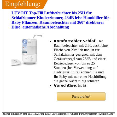
Empfehlung:
LEVOIT Top-Fill Luftbefeuchter bis 25H für
Schlafzimmer Kinderzimmer, 23dB leise Humidifier für
Baby Pflanzen, Raumbefeuchter mit 360° drehbarer
Düse, automatische Abschaltung
𝗞𝗼𝗺𝗳𝗼𝗿𝘁𝗮𝗯𝗹𝗲𝗿 𝗦𝗰𝗵𝗹𝗮𝗳: Der
Raumbefeuchter mit 2,5L deckt eine
Fläche von 20m² ab und ist für
Schlafzimmer geeignet, mit dem
Geräuschpegel von 23dB und einer
Betriebsdauer von bis zu 25
Stunden (bei Verwendung auf
niedrigster Stufe) können Sie und
Ihr Baby mit nur einer Nachfüllung
die ganze Nacht ruhig schlafen
𝗩𝗼𝗿𝘀𝗰𝗵𝗹ä𝗴𝗲: Es ist
empfehlenswert, bei der
Verwendung des Luftbefeuchters
Preis prüfen*
destilliertes oder reines Wasser
einzufüllen, den Wassertank und
Basisbehälter alle 3 Tage zu
reinigen
Zuletzt aktualisiert am: 11.11.2025 um 23:03 Uhr | Bildquelle: Amazon Partnerprogramm | Affiliate Link*
𝗘𝗶𝗻𝗳𝗮𝗰𝗵𝗲 𝗧𝗼𝗽-𝗙ü𝗹𝗹𝘂𝗻𝗴: Der