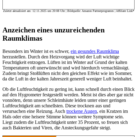
mit sauberem und schlankem Rand,
leicht zu lesen aus jedem Winkel
und Entfernung. Es ist tragbar und
Zuletzt aktualisiert am: 12.11.2025 um 20:08 Uhr | Bildquelle: Amazon Partnerprogramm | Affiliate Link*
leicht, um es überall hin
mitzunehmen. Zeitanzeige
unterstützt sowohl 12-Stunden- als
Anzeichen eines unzureichenden
auch 24-Stunden-Format;
Thermometer zeigt die Temperatur
Raumklimas
in Fahrenheit oder Celsius an.
(HINWEIS: Keine
Besonders im Winter ist es schwer,
ein gesundes Raumklima
Hintergrundbeleuchtungsfunktion)
herzustellen. Durch den Heizvorgang wird der Luft wichtige
【Hohe Genauigkeit und schnelle
Feuchtigkeit entzogen. Lüften ist im Winter auf Grund der kalten
Erfrischung】 Das digitale
Temperaturen oft unerwünscht und wird hierdurch vernachlässigt.
Innenthermometer erfrischt alle 10
Zudem bringt Stoßlüften nicht den gleichen Effekt wie im Sommer,
Sekunden, um Ihnen aktualisierte
da die Luft in der kalten Jahreszeit generell weniger Luft beinhaltet.
und letzte Messwerte zu liefern.
Breiter Messbereich, der
Ob die Luftfeuchtigkeit zu gering ist, kann schnell durch einen Blick
Temperatur von -9,9 ℃ ~ 60 ℃
auf den Hygrometer festgestellt werden. Meist ist dies aber gar nicht
und Luftfeuchtigkeit von 10 % ~ 95
vonnöten, denn unsere Schleimhäute leiden unter einer geringen
% misst. Die
Luftfeuchtigkeit am schnellsten. Diese trocknen aus und
Temperaturgenauigkeit liegt bei ± 1
verursachen eine Reizung. Auch
trockene Augen
, ein Kratzen im
℃, während die Luftfeuchtigkeit ±
Hals oder eine heisere Stimme können weitere Symptome sein.
3 % RH ist.
Liegt zudem die Luftfeuchtigkeit unter 35 Prozent, so freuen sich
auch Bakterien und Viren, die Ansteckungsgefahr steigt.