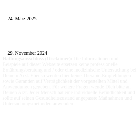
Pflegeheim in Polen – Eine hervorragende Wahl für deutsche Senioren
24. März 2025
Fitness für alle: Maßgeschneiderte Trainingsprogramme für Menschen mit
Prothesen
29. November 2024
Haftungsausschluss (Disclaimer):
Die Informationen
und
Beispiele auf dieser Webseite ersetzen keine professionelle
Ernährungsberatung und / oder eine medizinische Untersuchung bei
Deinem Arzt. Ebenso werden hier keine Therapie-Empfehlungen
sowie Garantien auf Verträglichkeit der vorgestellten Mittel und
Anwendungen gegeben. Für weitere Fragen wende Dich bitte an
Deinen Arzt. Jeder Mensch hat eine individuelle Befindlichkeit und
sollte auf seinen Gesundheitszustand angepasste Maßnahmen und
Untersuchungsmethoden anwenden.