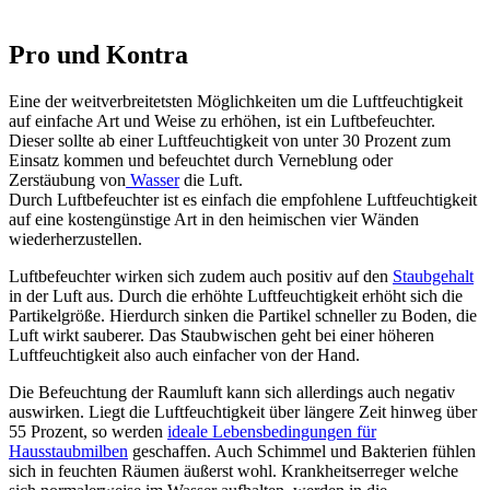
abnehmbare Wassertank mit großer
oberer Öffnung sorgt für die
Pro und Kontra
einfache Nachfüllung und
Reinigung
Eine der weitverbreitetsten Möglichkeiten um die Luftfeuchtigkeit
auf einfache Art und Weise zu erhöhen, ist ein Luftbefeuchter.
Dieser sollte ab einer Luftfeuchtigkeit von unter 30 Prozent zum
Einsatz kommen und befeuchtet durch Verneblung oder
Zerstäubung von
Wasser
die Luft.
Durch Luftbefeuchter ist es einfach die empfohlene Luftfeuchtigkeit
auf eine kostengünstige Art in den heimischen vier Wänden
wiederherzustellen.
Luftbefeuchter wirken sich zudem auch positiv auf den
Staubgehalt
in der Luft aus. Durch die erhöhte Luftfeuchtigkeit erhöht sich die
Partikelgröße. Hierdurch sinken die Partikel schneller zu Boden, die
Luft wirkt sauberer. Das Staubwischen geht bei einer höheren
Luftfeuchtigkeit also auch einfacher von der Hand.
Die Befeuchtung der Raumluft kann sich allerdings auch negativ
auswirken. Liegt die Luftfeuchtigkeit über längere Zeit hinweg über
55 Prozent, so werden
ideale Lebensbedingungen für
Hausstaubmilben
geschaffen. Auch Schimmel und Bakterien fühlen
sich in feuchten Räumen äußerst wohl. Krankheitserreger welche