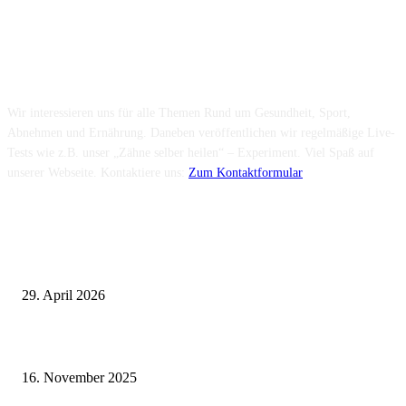
Über uns...
Wir interessieren uns für alle Themen Rund um Gesundheit, Sport,
Abnehmen und Ernährung. Daneben veröffentlichen wir regelmäßige Live-
Tests wie z.B. unser „Zähne selber heilen“ – Experiment. Viel Spaß auf
unserer Webseite. Kontaktiere uns:
Zum Kontaktformular
Neuste Beiträge
Wie fördern Sportprothesen den aktiven Lebensstil?
29. April 2026
Vasektomie in Stuttgart: Vorteile und Risiken
16. November 2025