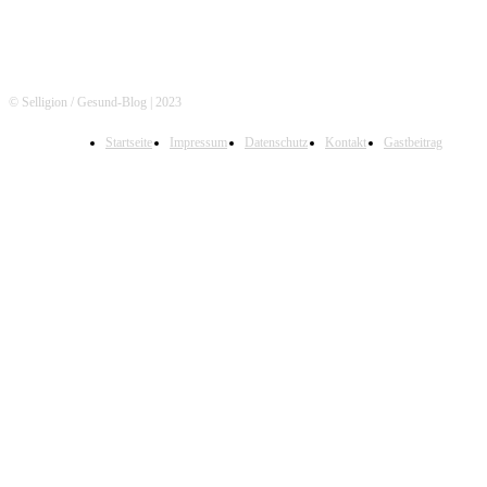
© Selligion / Gesund-Blog | 2023
Startseite
Impressum
Datenschutz
Kontakt
Gastbeitrag