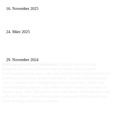
Vasektomie in Stuttgart: Vorteile und Risiken
16. November 2025
Pflegeheim in Polen – Eine hervorragende Wahl für deutsche Senioren
24. März 2025
Fitness für alle: Maßgeschneiderte Trainingsprogramme für Menschen mit
Prothesen
29. November 2024
Haftungsausschluss (Disclaimer):
Die Informationen
und
Beispiele auf dieser Webseite ersetzen keine professionelle
Ernährungsberatung und / oder eine medizinische Untersuchung bei
Deinem Arzt. Ebenso werden hier keine Therapie-Empfehlungen
sowie Garantien auf Verträglichkeit der vorgestellten Mittel und
Anwendungen gegeben. Für weitere Fragen wende Dich bitte an
Deinen Arzt. Jeder Mensch hat eine individuelle Befindlichkeit und
sollte auf seinen Gesundheitszustand angepasste Maßnahmen und
Untersuchungsmethoden anwenden.