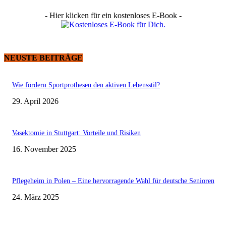
- Hier klicken für ein kostenloses E-Book -
NEUSTE BEITRÄGE
Wie fördern Sportprothesen den aktiven Lebensstil?
29. April 2026
Vasektomie in Stuttgart: Vorteile und Risiken
16. November 2025
Pflegeheim in Polen – Eine hervorragende Wahl für deutsche Senioren
24. März 2025