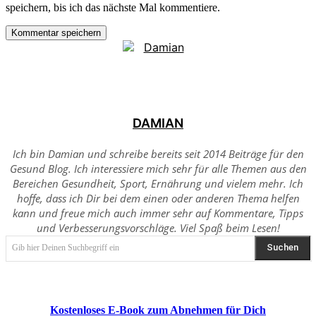
speichern, bis ich das nächste Mal kommentiere.
DAMIAN
Ich bin Damian und schreibe bereits seit 2014 Beiträge für den
Gesund Blog. Ich interessiere mich sehr für alle Themen aus den
Bereichen Gesundheit, Sport, Ernährung und vielem mehr. Ich
hoffe, dass ich Dir bei dem einen oder anderen Thema helfen
kann und freue mich auch immer sehr auf Kommentare, Tipps
und Verbesserungsvorschläge. Viel Spaß beim Lesen!
Suchen
Gib hier Deinen Suchbegriff ein
Kostenloses E-Book zum Abnehmen für Dich