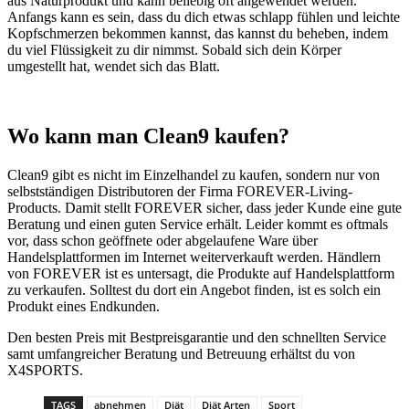
aus Naturprodukt und kann beliebig oft angewendet werden.
Anfangs kann es sein, dass du dich etwas schlapp fühlen und leichte
Kopfschmerzen bekommen kannst, das kannst du beheben, indem
du viel Flüssigkeit zu dir nimmst. Sobald sich dein Körper
umgestellt hat, wendet sich das Blatt.
Wo kann man Clean9 kaufen?
Clean9 gibt es nicht im Einzelhandel zu kaufen, sondern nur von
selbstständigen Distributoren der Firma FOREVER-Living-
Products. Damit stellt FOREVER sicher, dass jeder Kunde eine gute
Beratung und einen guten Service erhält. Leider kommt es oftmals
vor, dass schon geöffnete oder abgelaufene Ware über
Handelsplattformen im Internet weiterverkauft werden. Händlern
von FOREVER ist es untersagt, die Produkte auf Handelsplattform
zu verkaufen. Solltest du dort ein Angebot finden, ist es solch ein
Produkt eines Endkunden.
Den besten Preis mit Bestpreisgarantie und den schnellten Service
samt umfangreicher Beratung und Betreuung erhältst du von
X4SPORTS.
TAGS
abnehmen
Diät
Diät Arten
Sport