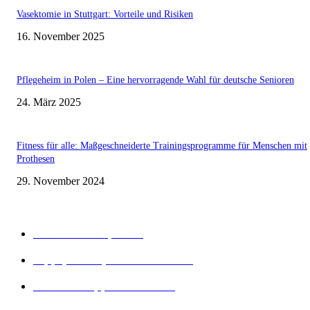
Vasektomie in Stuttgart: Vorteile und Risiken
16. November 2025
Pflegeheim in Polen – Eine hervorragende Wahl für deutsche Senioren
24. März 2025
Fitness für alle: Maßgeschneiderte Trainingsprogramme für Menschen mit
Prothesen
29. November 2024
Beliebte Kategorien
Gesunder Körper
243
Tipps, Tricks, Dies und Das
89
Abnehm Tipps & Tricks
66