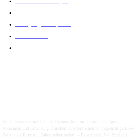
Gesunde Ernährung
22
Diät Arten
21
Bewegung und Sport
16
Diät Wissen
14
Lesenswertes
14
Folge uns...
Über uns...
Wir interessieren uns für alle Themen Rund um Gesundheit, Sport,
Abnehmen und Ernährung. Daneben veröffentlichen wir regelmäßige Live-
Tests wie z.B. unser „Zähne selber heilen“ – Experiment. Viel Spaß auf