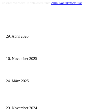
unserer Webseite. Kontaktiere uns:
Zum Kontaktformular
Neuste Beiträge
Wie fördern Sportprothesen den aktiven Lebensstil?
29. April 2026
Vasektomie in Stuttgart: Vorteile und Risiken
16. November 2025
Pflegeheim in Polen – Eine hervorragende Wahl für deutsche Senioren
24. März 2025
Fitness für alle: Maßgeschneiderte Trainingsprogramme für Menschen mit
Prothesen
29. November 2024