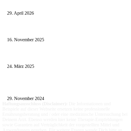
Wie fördern Sportprothesen den aktiven Lebensstil?
29. April 2026
Vasektomie in Stuttgart: Vorteile und Risiken
16. November 2025
Pflegeheim in Polen – Eine hervorragende Wahl für deutsche Senioren
24. März 2025
Fitness für alle: Maßgeschneiderte Trainingsprogramme für Menschen mit
Prothesen
29. November 2024
Haftungsausschluss (Disclaimer):
Die Informationen
und
Beispiele auf dieser Webseite ersetzen keine professionelle
Ernährungsberatung und / oder eine medizinische Untersuchung bei
Deinem Arzt. Ebenso werden hier keine Therapie-Empfehlungen
sowie Garantien auf Verträglichkeit der vorgestellten Mittel und
Anwendungen gegeben. Für weitere Fragen wende Dich bitte an