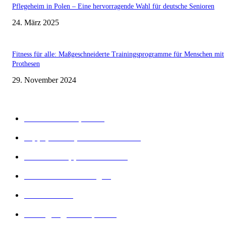
Pflegeheim in Polen – Eine hervorragende Wahl für deutsche Senioren
24. März 2025
Fitness für alle: Maßgeschneiderte Trainingsprogramme für Menschen mit
Prothesen
29. November 2024
Beliebte Kategorien
Gesunder Körper
243
Tipps, Tricks, Dies und Das
89
Abnehm Tipps & Tricks
66
Gesunde Ernährung
22
Diät Arten
21
Bewegung und Sport
16