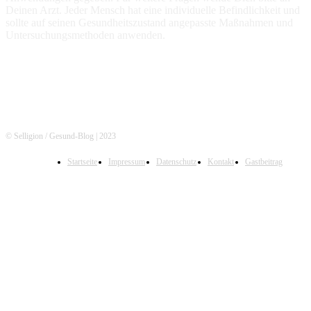
Deinen Arzt. Jeder Mensch hat eine individuelle Befindlichkeit und
sollte auf seinen Gesundheitszustand angepasste Maßnahmen und
Untersuchungsmethoden anwenden.
© Selligion / Gesund-Blog | 2023
Startseite
Impressum
Datenschutz
Kontakt
Gastbeitrag