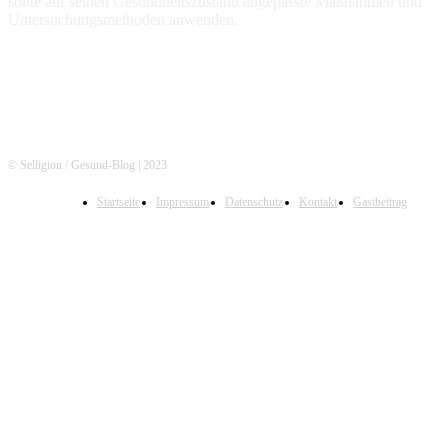
sollte auf seinen Gesundheitszustand angepasste Maßnahmen und
Untersuchungsmethoden anwenden.
© Selligion / Gesund-Blog | 2023
Startseite
Impressum
Datenschutz
Kontakt
Gastbeitrag