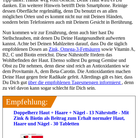
danken. Ein weiterer Hinweis betrifft Dein Smartphone. Reinige
dessen Oberfläche regelmäßig, denn Du benutzt es an allen
möglichen Orten und es kommt nicht nur mit Deinen Händen,
sondern beim Telefonieren auch mit Deinem Gesicht in Berührung.
Nun kommen wir zur Ernährung, denn auch hier hast Du
Stellschrauben, mit denen Du Deine Hautgesundheit aufwerten
kannst. Achte bei Deinen Mahlzeiten darauf, dass Du die täglich
empfohlenen Dosen an
Zink, Omega-3-Fettsäuren
sowie Vitamin A,
B2, C und Biotin erreichst. Diese Nährstoffe fördern das
Wohlbefinden der Haut. Ebenso solltest Du genug Gemüse und
Obst zu Dir nehmen, denn diese sind reich an Antioxidantien wie
dem Provitamin A, dem Beta-Carotin. Die Antioxidantien machen
Deine Haut gegen freie Radikale gefeit. Allerdings gilt es hier, dass
Du Dich gut
über die empfohlenen Tagesmengen informierst
, denn
zu viel davon kann sogar schlecht für Dich sein.
Empfehlung:
Doppelherz Haut + Haare + Nägel - 13 Nährstoffe - Mit
Zink & Biotin als Beitrag zum Erhalt normaler Haut,
Haare und Nägel - 30 Tabletten