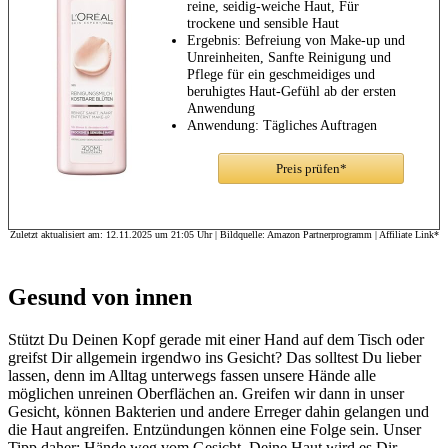
reine, seidig-weiche Haut, Für
trockene und sensible Haut
Ergebnis: Befreiung von Make-up und
Unreinheiten, Sanfte Reinigung und
Pflege für ein geschmeidiges und
beruhigtes Haut-Gefühl ab der ersten
Anwendung
Anwendung: Tägliches Auftragen
morgens und abends mit einem
Wattepad auf Gesicht und Hals
Preis prüfen*
Zuletzt aktualisiert am: 12.11.2025 um 21:05 Uhr | Bildquelle: Amazon Partnerprogramm | Affiliate Link*
Gesund von innen
Stützt Du Deinen Kopf gerade mit einer Hand auf dem Tisch oder
greifst Dir allgemein irgendwo ins Gesicht? Das solltest Du lieber
lassen, denn im Alltag unterwegs fassen unsere Hände alle
möglichen unreinen Oberflächen an. Greifen wir dann in unser
Gesicht, können Bakterien und andere Erreger dahin gelangen und
die Haut angreifen. Entzündungen können eine Folge sein. Unser
Tipp daher: Hände weg vom Gesicht. Deine Haut wird es Dir