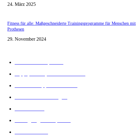
24. März 2025
Fitness für alle: Maßgeschneiderte Trainingsprogramme für Menschen mit
Prothesen
29. November 2024
Beliebte Kategorien
Gesunder Körper
243
Tipps, Tricks, Dies und Das
89
Abnehm Tipps & Tricks
66
Gesunde Ernährung
22
Diät Arten
21
Bewegung und Sport
16
Diät Wissen
14