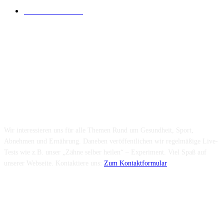
Lesenswertes
14
Folge uns...
Über uns...
Wir interessieren uns für alle Themen Rund um Gesundheit, Sport,
Abnehmen und Ernährung. Daneben veröffentlichen wir regelmäßige Live-
Tests wie z.B. unser „Zähne selber heilen“ – Experiment. Viel Spaß auf
unserer Webseite. Kontaktiere uns:
Zum Kontaktformular
Neuste Beiträge
Wie fördern Sportprothesen den aktiven Lebensstil?