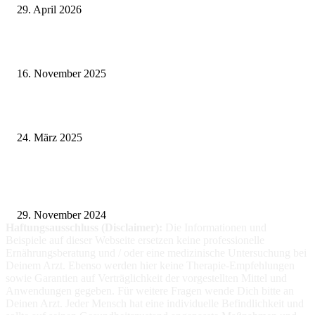
29. April 2026
Vasektomie in Stuttgart: Vorteile und Risiken
16. November 2025
Pflegeheim in Polen – Eine hervorragende Wahl für deutsche Senioren
24. März 2025
Fitness für alle: Maßgeschneiderte Trainingsprogramme für Menschen mit
Prothesen
29. November 2024
Haftungsausschluss (Disclaimer):
Die Informationen
und
Beispiele auf dieser Webseite ersetzen keine professionelle
Ernährungsberatung und / oder eine medizinische Untersuchung bei
Deinem Arzt. Ebenso werden hier keine Therapie-Empfehlungen
sowie Garantien auf Verträglichkeit der vorgestellten Mittel und
Anwendungen gegeben. Für weitere Fragen wende Dich bitte an
Deinen Arzt. Jeder Mensch hat eine individuelle Befindlichkeit und