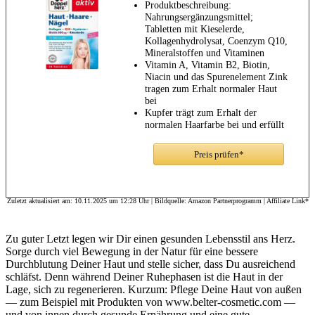
Produktbeschreibung:
Nahrungsergänzungsmittel;
Tabletten mit Kieselerde,
Kollagenhydrolysat, Coenzym Q10,
Mineralstoffen und Vitaminen
Vitamin A, Vitamin B2, Biotin,
Niacin und das Spurenelement Zink
tragen zum Erhalt normaler Haut
bei
Kupfer trägt zum Erhalt der
normalen Haarfarbe bei und erfüllt
Aufgaben für den Erhalt des
normalen Bindegewebes
Preis prüfen*
Zuletzt aktualisiert am: 10.11.2025 um 12:28 Uhr | Bildquelle: Amazon Partnerprogramm | Affiliate Link*
Zu guter Letzt legen wir Dir einen gesunden Lebensstil ans Herz.
Sorge durch viel Bewegung in der Natur für eine bessere
Durchblutung Deiner Haut und stelle sicher, dass Du ausreichend
schläfst. Denn während Deiner Ruhephasen ist die Haut in der
Lage, sich zu regenerieren. Kurzum: Pflege Deine Haut von außen
— zum Beispiel mit Produkten von www.belter-cosmetic.com —
und von innen durch gesunde Ernährung und eine gute