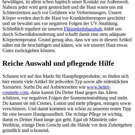
bewältigen, ist allein schon haptisch unser Kontakt zur Außenwelt.
Nahezu jeder wird gern gestreichelt und die Haut warnt uns mit
Schmerzreizen auch vor Gefahren wie Verbrennungen. Unsere
Körper werden durch die Haut vor Krankheitserregern geschützt
und sie bewahrt uns vor negativen Folgen der UV-Strahlung.
Schließlich reguliert sie unseren
Flüssigkeitshaushalt
, kühlt uns
durch Schweißabsonderung und schafft damit eine stets adäquate
Körpertemperatur. Grund genug also, dass wir uns in diesem Artikel
näher mit ihr beschäftigen und klären, wie wir unserer Haut etwas
Gutes zurückgeben können.
Reiche Auswahl und pflegende Hilfe
Schauen wir auf den Markt für Hautpflegeprodukte, so finden sich
hier enorm viele Artikel für jedweden Typ sowie alle erdenklichen
Szenarien. Surfst Du auf Anbieterseiten wie
www.belter-
cosmetic.com
, dann kannst Du Deine Haut gegen das Altern
schützen, vor negativen Folgen der Sonneneinstrahlung und mehr.
Du kannst sie mit Cremes, Lotion und mehr pflegen, reinigen sowie
verschönern. Und damit kommen wir schon zu unserem ersten Tipp
für eine bessere Hautgesundheit. Die richtige Pflege ist wichtig,
damit es Deiner Haut lange gut geht. Egal ob Männlein oder
Weiblein, reinige Dein Gesicht und die Hände vor dem Zubettgehen
gründlich und schonend.