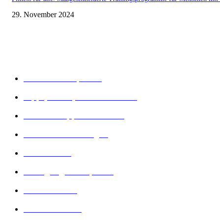
29. November 2024
Beliebte Kategorien
Gesunder Körper
243
Tipps, Tricks, Dies und Das
89
Abnehm Tipps & Tricks
66
Gesunde Ernährung
22
Diät Arten
21
Bewegung und Sport
16
Diät Wissen
14
Lesenswertes
14