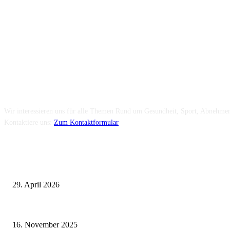
Folge uns...
Über uns...
Wir interessieren uns für alle Themen Rund um Gesundheit, Sport, Abnehmen 
Kontaktiere uns:
Zum Kontaktformular
Neuste Beiträge
Wie fördern Sportprothesen den aktiven Lebensstil?
29. April 2026
Vasektomie in Stuttgart: Vorteile und Risiken
16. November 2025