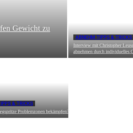
fen Gewicht zu
ABNEHM TIPPS & TRICKS
Interview mit Christopher Leus
abnehmen durch individuelles 
IPPS & TRICKS
wegspritze Problemzonen bekämpfen?