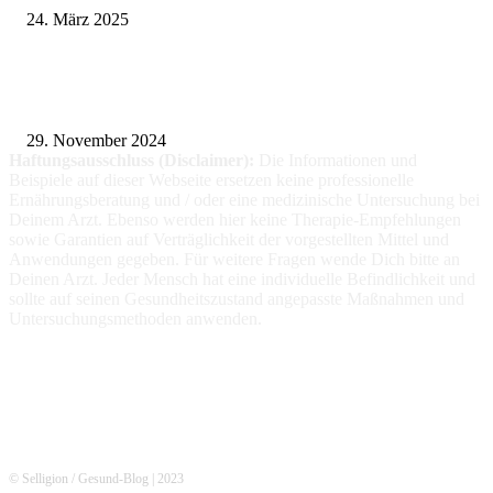
24. März 2025
Fitness für alle: Maßgeschneiderte Trainingsprogramme für Menschen mit
Prothesen
29. November 2024
Haftungsausschluss (Disclaimer):
Die Informationen
und
Beispiele auf dieser Webseite ersetzen keine professionelle
Ernährungsberatung und / oder eine medizinische Untersuchung bei
Deinem Arzt. Ebenso werden hier keine Therapie-Empfehlungen
sowie Garantien auf Verträglichkeit der vorgestellten Mittel und
Anwendungen gegeben. Für weitere Fragen wende Dich bitte an
Deinen Arzt. Jeder Mensch hat eine individuelle Befindlichkeit und
sollte auf seinen Gesundheitszustand angepasste Maßnahmen und
Untersuchungsmethoden anwenden.
© Selligion / Gesund-Blog | 2023