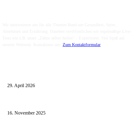
Über uns...
Wir interessieren uns für alle Themen Rund um Gesundheit, Sport,
Abnehmen und Ernährung. Daneben veröffentlichen wir regelmäßige Live-
Tests wie z.B. unser „Zähne selber heilen“ – Experiment. Viel Spaß auf
unserer Webseite. Kontaktiere uns:
Zum Kontaktformular
Neuste Beiträge
Wie fördern Sportprothesen den aktiven Lebensstil?
29. April 2026
Vasektomie in Stuttgart: Vorteile und Risiken
16. November 2025
Pflegeheim in Polen – Eine hervorragende Wahl für deutsche Senioren