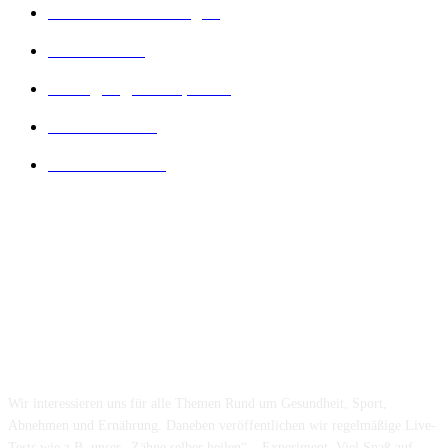
Gesunde Ernährung
22
Diät Arten
21
Bewegung und Sport
16
Diät Wissen
14
Lesenswertes
14
Folge uns...
Über uns...
Wir interessieren uns für alle Themen Rund um Gesundheit, Sport,
Abnehmen und Ernährung. Daneben veröffentlichen wir regelmäßige Live-
Tests wie z.B. unser „Zähne selber heilen“ – Experiment. Viel Spaß auf