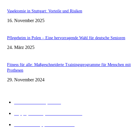
Vasektomie in Stuttgart: Vorteile und Risiken
16. November 2025
Pflegeheim in Polen – Eine hervorragende Wahl für deutsche Senioren
24. März 2025
Fitness für alle: Maßgeschneiderte Trainingsprogramme für Menschen mit
Prothesen
29. November 2024
Beliebte Kategorien
Gesunder Körper
243
Tipps, Tricks, Dies und Das
89
Abnehm Tipps & Tricks
66