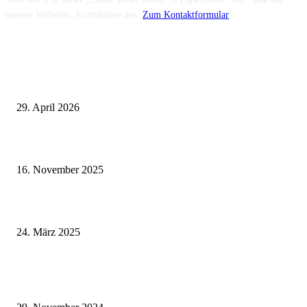
unserer Webseite. Kontaktiere uns:
Zum Kontaktformular
Neuste Beiträge
Wie fördern Sportprothesen den aktiven Lebensstil?
29. April 2026
Vasektomie in Stuttgart: Vorteile und Risiken
16. November 2025
Pflegeheim in Polen – Eine hervorragende Wahl für deutsche Senioren
24. März 2025
Fitness für alle: Maßgeschneiderte Trainingsprogramme für Menschen mit
Prothesen