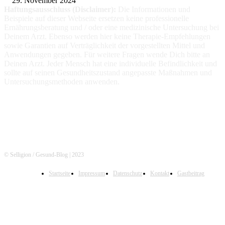
29. November 2024
Haftungsausschluss (Disclaimer):
Die Informationen
und
Beispiele auf dieser Webseite ersetzen keine professionelle
Ernährungsberatung und / oder eine medizinische Untersuchung bei
Deinem Arzt. Ebenso werden hier keine Therapie-Empfehlungen
sowie Garantien auf Verträglichkeit der vorgestellten Mittel und
Anwendungen gegeben. Für weitere Fragen wende Dich bitte an
Deinen Arzt. Jeder Mensch hat eine individuelle Befindlichkeit und
sollte auf seinen Gesundheitszustand angepasste Maßnahmen und
Untersuchungsmethoden anwenden.
© Selligion / Gesund-Blog | 2023
Startseite
Impressum
Datenschutz
Kontakt
Gastbeitrag